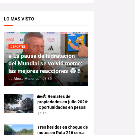
LO MAS VISTO
DEPORTES
# La pausa de hidratación
del Mundial se volvió meme:
las mejores reacciones 😂💧
by
Ahora Misiones
-
23:36
🏡💰 ¡Remates de
propiedades en julio 2026:
¡Oportunidades en pesos!
13:59
Tres heridos en choque de
motos en Ruta 216 cerca