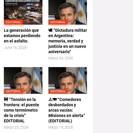
EDITORIAL
EDITORIAL
La generación que
🕊️ “Dictadura militar
estamos perdiendo
en Argentina:
en el asfalto.
memoria, verdad y
justicia en un nuevo
Julio 16, 2026
aniversario”
Marzo 24, 2026
EDITORIAL
EDITORIAL
🚧 “Tensión en la
⚠️🍽️ “Comedores
frontera: el puente
desbordados y
como termómetro
arcas vacías:
de la crisis”
Misiones en alerta”
EDITORIAL
(EDITORIAL)
Marzo 23, 2026
Marzo 19, 2026