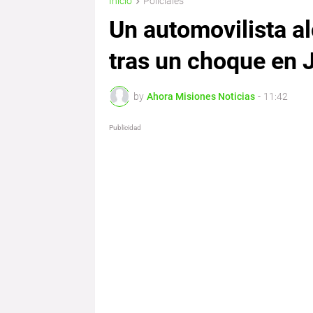
Inicio
Policiales
Un automovilista a
tras un choque en 
by
Ahora Misiones Noticias
-
11:42
Publicidad