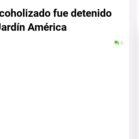
lcoholizado fue detenido
Jardín América
0