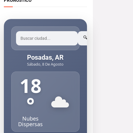
PRONOSTICO
🔍
Posadas, AR
Sábado, 8 De Agosto
18
°
Nubes
Dispersas