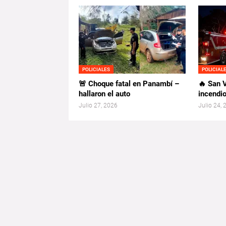
POLICIALES
POLICIAL
🚨 Choque fatal en Panambí –
🔥 San V
hallaron el auto
incendio
Julio 27, 2026
Julio 24,