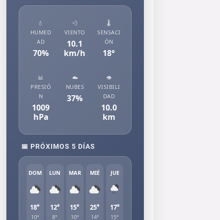
💧
💨
🌡️
HUMED
VIENTO
SENSACI
AD
ÓN
10.1
70
%
km/h
18
°
📊
☁️
👁️
PRESIÓ
NUBES
VISIBILI
N
DAD
37
%
1009
10.0
hPa
km
📅 PRÓXIMOS 5 DÍAS
DOM
LUN
MAR
MIÉ
JUE
18°
12°
15°
25°
17°
10°
8°
10°
14°
15°