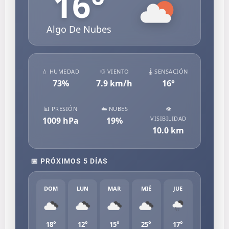
16
°
Algo De Nubes
💧 HUMEDAD
💨 VIENTO
🌡️ SENSACIÓN
73
%
7.9
km/h
16
°
📊 PRESIÓN
☁️ NUBES
👁️
VISIBILIDAD
1009
hPa
19
%
10.0
km
📅 PRÓXIMOS 5 DÍAS
DOM
LUN
MAR
MIÉ
JUE
18°
12°
15°
25°
17°