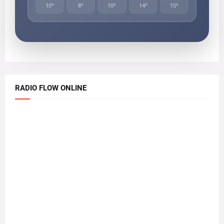
10°
8°
10°
14°
15°
RADIO FLOW ONLINE