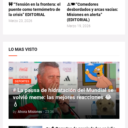
🚧 “Tensión en la frontera: el
⚠️🍽️ “Comedores
puente como termómetro de
desbordados y arcas vacías:
la crisis” EDITORIAL
Misiones en alerta”
(EDITORIAL)
Marzo 23, 2026
Marzo 19, 2026
LO MAS VISTO
DEPORTES
# La pausa de hidratación del Mundial se
volvió meme: las mejores reacciones 😂
💧
by
Ahora Misiones
-
23:36