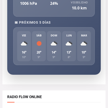
VISIBILIDAD
1006
hPa
24
%
10.0
km
📅 PRÓXIMOS 5 DÍAS
VIE
SÁB
DOM
LUN
MAR
16°
20°
14°
13°
10°
10°
9°
9°
8°
9°
RADIO FLOW ONLINE