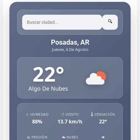
🔍
Posadas, AR
Jueves, 6 De Agosto
22
°
Algo De Nubes
💧 HUMEDAD
💨 VIENTO
🌡️ SENSACIÓN
88
%
13.7
km/h
22
°
📊 PRESIÓN
☁️ NUBES
👁️