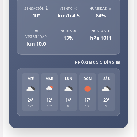
🌡️ SENSACIÓN
💨 VIENTO
💧 HUMEDAD
10
°
km/h
4.5
84
%
👁️
☁️ NUBES
📊 PRESIÓN
VISIBILIDAD
13
%
hPa
1011
km
10.0
📅 PRÓXIMOS 5 DÍAS
MIÉ
MAR
LUN
DOM
SÁB
24°
12°
14°
17°
20°
12°
10°
8°
10°
9°