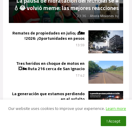
# La pausa de hidratación del Mundial se
volvió meme: las mejores reacciones 😂💧
23:36
-
Ahora Misiones
by
🏡💰 ¡Remates de propiedades en julio
2026: ¡Oportunidades en pesos!
13:59
Tres heridos en choque de motos en
Ruta 216 cerca de San Ignacio 🏍️💥
17:42
La generación que estamos perdiendo
en el asfalto.
08:33
Our website uses cookies to improve your experience.
Learn more
Accept !