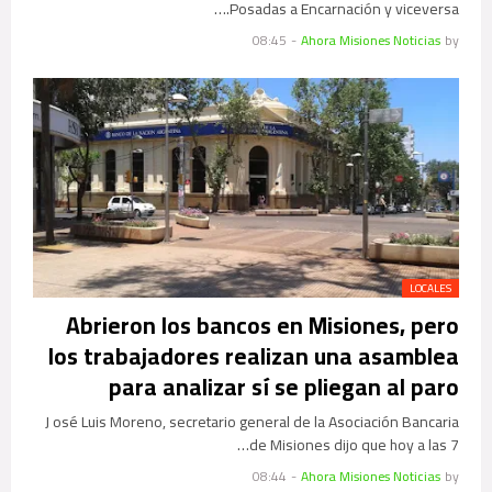
Posadas a Encarnación y viceversa.…
08:45
-
Ahora Misiones Noticias
by
LOCALES
Abrieron los bancos en Misiones, pero
los trabajadores realizan una asamblea
para analizar sí se pliegan al paro
J osé Luis Moreno, secretario general de la Asociación Bancaria
de Misiones dijo que hoy a las 7…
08:44
-
Ahora Misiones Noticias
by