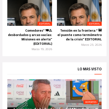
EDITORIAL
EDITORIAL
⚠️🍽️ “Comedores
🚧 “Tensión en la frontera:
desbordados y arcas vacías:
el puente como termómetro
Misiones en alerta”
de la crisis” EDITORIAL
(EDITORIAL)
Marzo 23, 2026
Marzo 19, 2026
LO MAS VISTO
DEPORTES