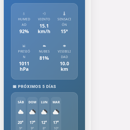
💧
💨
🌡️
HUMED
VIENTO
SENSACI
AD
ÓN
15.1
92
%
km/h
15
°
📊
☁️
👁️
PRESIÓ
NUBES
VISIBILI
N
DAD
81
%
1011
10.0
hPa
km
📅 PRÓXIMOS 5 DÍAS
SÁB
DOM
LUN
MAR
20°
17°
12°
17°
9°
9°
8°
10°