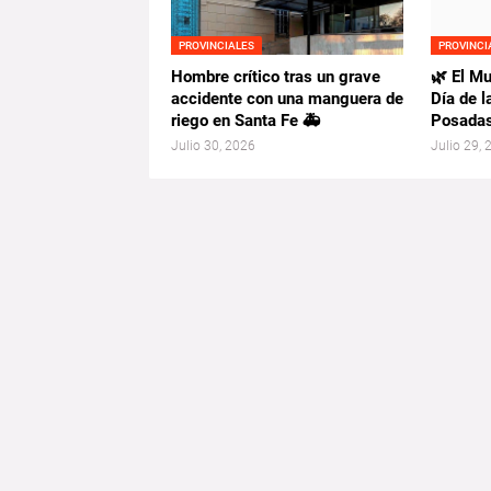
PROVINCIALES
PROVINCI
Hombre crítico tras un grave
🌿 El M
accidente con una manguera de
Día de 
riego en Santa Fe 🚑
Posada
Julio 30, 2026
Julio 29,