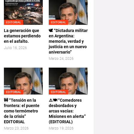
EDITORIAL
EDITORIAL
La generación que
🕊️ “Dictadura militar
estamos perdiendo
en Argentina:
en el asfalto.
memoria, verdad y
justicia en un nuevo
Julio 16, 2026
aniversario”
Marzo 24, 2026
EDITORIAL
EDITORIAL
🚧 “Tensión en la
⚠️🍽️ “Comedores
frontera: el puente
desbordados y
como termómetro
arcas vacías:
de la crisis”
Misiones en alerta”
EDITORIAL
(EDITORIAL)
Marzo 23, 2026
Marzo 19, 2026