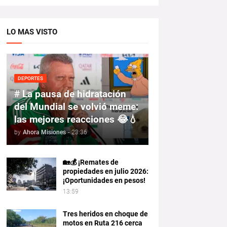
LO MAS VISTO
DEPORTES
# La pausa de hidratación
del Mundial se volvió meme:
las mejores reacciones 😂💧
by
Ahora Misiones
-
23:36
🏡💰 ¡Remates de
propiedades en julio 2026:
¡Oportunidades en pesos!
13:59
Tres heridos en choque de
motos en Ruta 216 cerca