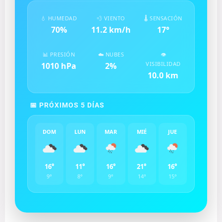
💧 HUMEDAD
💨 VIENTO
🌡️ SENSACIÓN
70
%
11.2
km/h
17
°
📊 PRESIÓN
☁️ NUBES
👁️
VISIBILIDAD
1010
hPa
2
%
10.0
km
📅 PRÓXIMOS 5 DÍAS
DOM
LUN
MAR
MIÉ
JUE
16°
11°
16°
21°
16°
9°
8°
9°
14°
15°