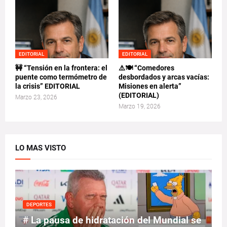
EDITORIAL
EDITORIAL
🚧 “Tensión en la frontera: el
⚠️🍽️ “Comedores
puente como termómetro de
desbordados y arcas vacías:
la crisis” EDITORIAL
Misiones en alerta”
(EDITORIAL)
Marzo 23, 2026
Marzo 19, 2026
LO MAS VISTO
DEPORTES
# La pausa de hidratación del Mundial se