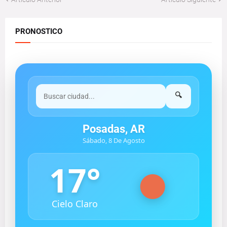
PRONOSTICO
🔍
Posadas, AR
Sábado, 8 De Agosto
17
°
Cielo Claro