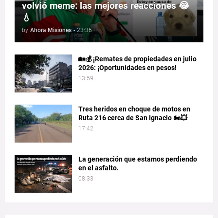
volvió meme: las mejores reacciones 😂
💧
by
Ahora Misiones
-
23:36
🏡💰 ¡Remates de propiedades en julio
2026: ¡Oportunidades en pesos!
13:59
Tres heridos en choque de motos en
Ruta 216 cerca de San Ignacio 🏍️💥
17:42
La generación que estamos perdiendo
en el asfalto.
08:33