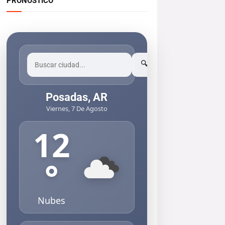
PRONOSTICO
🔍
Posadas, AR
Viernes, 7 De Agosto
12
°
Nubes