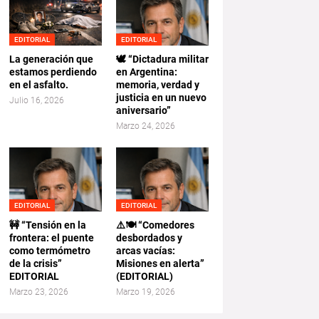
EDITORIAL
EDITORIAL
La generación que
🕊️ “Dictadura militar
estamos perdiendo
en Argentina:
en el asfalto.
memoria, verdad y
justicia en un nuevo
Julio 16, 2026
aniversario”
Marzo 24, 2026
EDITORIAL
EDITORIAL
🚧 “Tensión en la
⚠️🍽️ “Comedores
frontera: el puente
desbordados y
como termómetro
arcas vacías:
de la crisis”
Misiones en alerta”
EDITORIAL
(EDITORIAL)
Marzo 23, 2026
Marzo 19, 2026