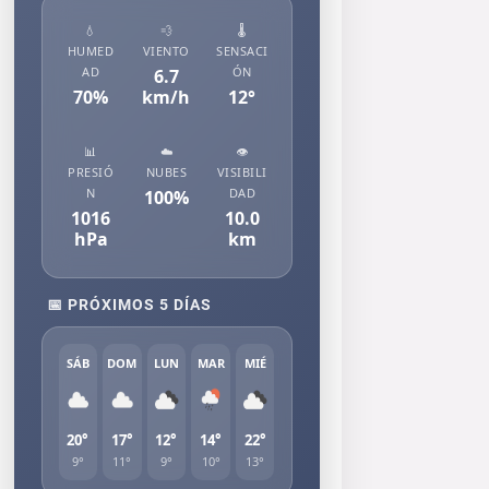
💧
💨
🌡️
HUMED
VIENTO
SENSACI
AD
ÓN
6.7
70
%
km/h
12
°
📊
☁️
👁️
PRESIÓ
NUBES
VISIBILI
N
DAD
100
%
1016
10.0
hPa
km
📅 PRÓXIMOS 5 DÍAS
SÁB
DOM
LUN
MAR
MIÉ
20°
17°
12°
14°
22°
9°
11°
9°
10°
13°