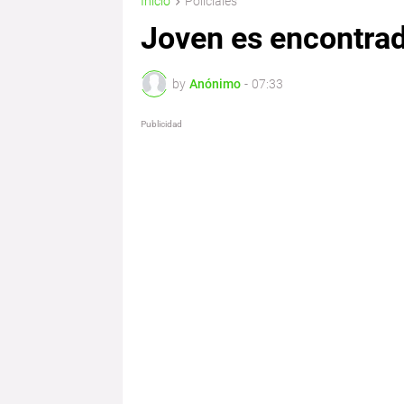
Inicio
Policiales
Joven es encontra
by
Anónimo
-
07:33
Publicidad