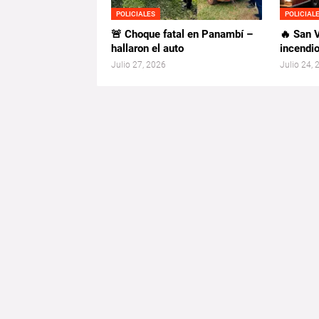
POLICIALES
POLICIAL
🚨 Choque fatal en Panambí –
🔥 San V
hallaron el auto
incendio
Julio 27, 2026
Julio 24,