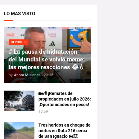
LO MAS VISTO
DEPORTES
# La pausa de hidratación
del Mundial se volvió meme:
las mejores reacciones 😂💧
by
Ahora Misiones
-
23:36
🏡💰 ¡Remates de
propiedades en julio 2026:
¡Oportunidades en pesos!
13:59
Tres heridos en choque de
motos en Ruta 216 cerca
de San Ignacio 🏍️💥