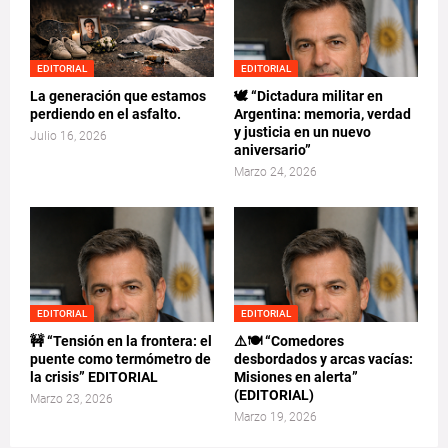
EDITORIAL
EDITORIAL
La generación que estamos
🕊️ “Dictadura militar en
perdiendo en el asfalto.
Argentina: memoria, verdad
y justicia en un nuevo
Julio 16, 2026
aniversario”
Marzo 24, 2026
EDITORIAL
EDITORIAL
🚧 “Tensión en la frontera: el
⚠️🍽️ “Comedores
puente como termómetro de
desbordados y arcas vacías:
la crisis” EDITORIAL
Misiones en alerta”
(EDITORIAL)
Marzo 23, 2026
Marzo 19, 2026