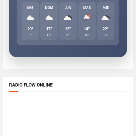
SÁB
DOM
LUN
MAR
MIÉ
20°
17°
12°
14°
22°
9°
11°
9°
10°
13°
RADIO FLOW ONLINE