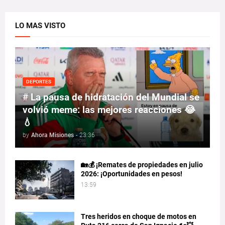
LO MAS VISTO
DEPORTES
# La pausa de hidratación del Mundial se
volvió meme: las mejores reacciones 😂
💧
by
Ahora Misiones
-
23:36
🏡💰 ¡Remates de propiedades en julio
2026: ¡Oportunidades en pesos!
13:59
Tres heridos en choque de motos en