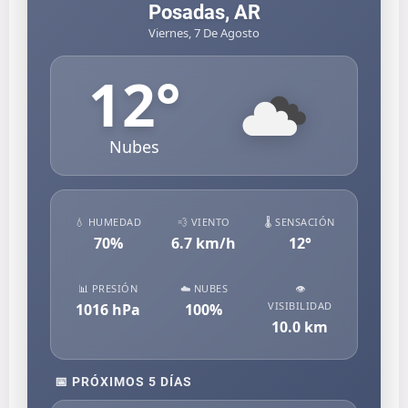
Posadas, AR
Viernes, 7 De Agosto
12
°
Nubes
💧 HUMEDAD
💨 VIENTO
🌡️ SENSACIÓN
70
%
6.7
km/h
12
°
📊 PRESIÓN
☁️ NUBES
👁️
VISIBILIDAD
1016
hPa
100
%
10.0
km
📅 PRÓXIMOS 5 DÍAS