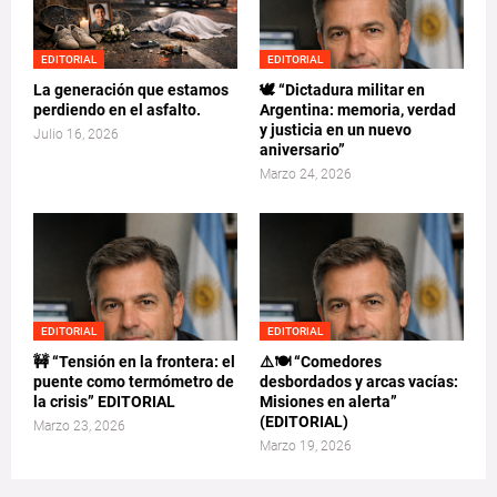
EDITORIAL
EDITORIAL
La generación que estamos
🕊️ “Dictadura militar en
perdiendo en el asfalto.
Argentina: memoria, verdad
y justicia en un nuevo
Julio 16, 2026
aniversario”
Marzo 24, 2026
EDITORIAL
EDITORIAL
🚧 “Tensión en la frontera: el
⚠️🍽️ “Comedores
puente como termómetro de
desbordados y arcas vacías:
la crisis” EDITORIAL
Misiones en alerta”
(EDITORIAL)
Marzo 23, 2026
Marzo 19, 2026