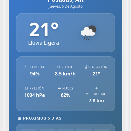
Jueves, 6 De Agosto
21
°
Lluvia Ligera
💧 HUMEDAD
💨 VIENTO
🌡️ SENSACIÓN
94
%
8.5
km/h
21
°
📊 PRESIÓN
☁️ NUBES
👁️
VISIBILIDAD
1004
hPa
62
%
7.8
km
📅 PRÓXIMOS 5 DÍAS