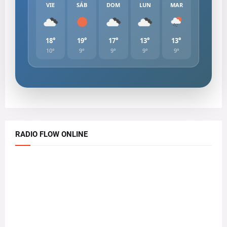
VIE
SÁB
DOM
LUN
MAR
18°
19°
17°
13°
13°
10°
9°
9°
9°
9°
RADIO FLOW ONLINE