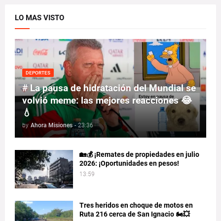
LO MAS VISTO
DEPORTES
# La pausa de hidratación del Mundial se
volvió meme: las mejores reacciones 😂
💧
by
Ahora Misiones
-
23:36
🏡💰 ¡Remates de propiedades en julio
2026: ¡Oportunidades en pesos!
13:59
Tres heridos en choque de motos en
Ruta 216 cerca de San Ignacio 🏍️💥