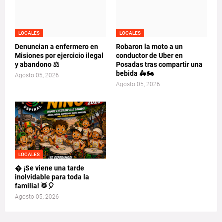
LOCALES
LOCALES
Denuncian a enfermero en
Robaron la moto a un
Misiones por ejercicio ilegal
conductor de Uber en
y abandono ⚖️
Posadas tras compartir una
bebida 🛵🏍️
Agosto 05, 2026
Agosto 05, 2026
LOCALES
� ¡Se viene una tarde
inolvidable para toda la
familia! 🥁🎈
Agosto 05, 2026