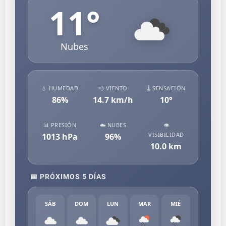
11
°
Nubes
💧 HUMEDAD
💨 VIENTO
🌡️ SENSACIÓN
86
%
14.7
km/h
10
°
📊 PRESIÓN
☁️ NUBES
👁️
VISIBILIDAD
1013
hPa
96
%
10.0
km
📅 PRÓXIMOS 5 DÍAS
SÁB
DOM
LUN
MAR
MIÉ