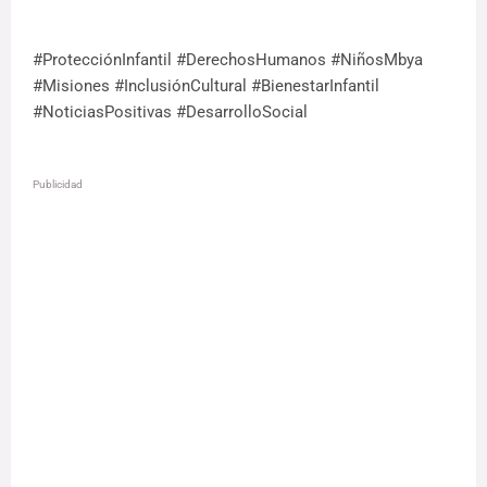
#ProtecciónInfantil #DerechosHumanos #NiñosMbya
#Misiones #InclusiónCultural #BienestarInfantil
#NoticiasPositivas #DesarrolloSocial
Publicidad