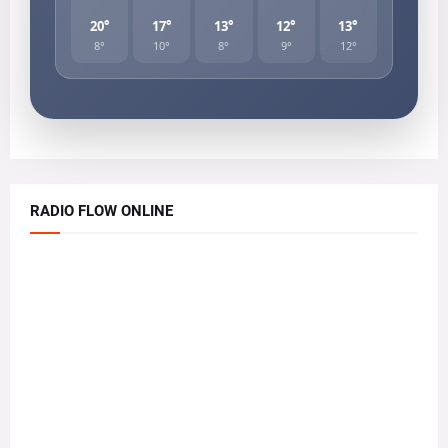
20°
17°
13°
12°
13°
8°
10°
8°
9°
12°
RADIO FLOW ONLINE