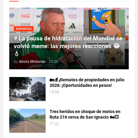
DEPORTES
# La pausa de hidratación del Mundial se
volvió meme: las mejores reacciones 😂
💧
by
Ahora Misiones
-
23:36
🏡💰 ¡Remates de propiedades en julio
2026: ¡Oportunidades en pesos!
13:59
Tres heridos en choque de motos en
Ruta 216 cerca de San Ignacio 🏍️💥
17:42