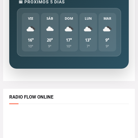
📅 PRÓXIMOS 5 DÍAS
VIE
SÁB
DOM
LUN
MAR
16°
20°
17°
13°
9°
10°
9°
10°
7°
9°
RADIO FLOW ONLINE