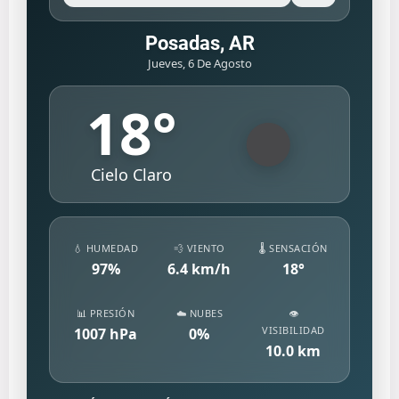
Posadas, AR
Jueves, 6 De Agosto
18
°
Cielo Claro
💧 HUMEDAD
💨 VIENTO
🌡️ SENSACIÓN
97
%
6.4
km/h
18
°
📊 PRESIÓN
☁️ NUBES
👁️
VISIBILIDAD
1007
hPa
0
%
10.0
km