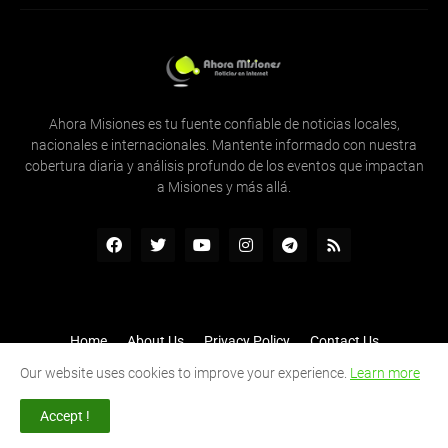
Ahora Misiones es tu fuente confiable de noticias locales,
nacionales e internacionales. Mantente informado con nuestra
cobertura diaria y análisis profundo de los eventos que impactan
a Misiones y más allá.
Home
About Us
Privacy Policy
Contact Us
Inicio
Quienes Somos
Contactenos
RTL Version
Our website uses cookies to improve your experience.
Learn more
Shared by -
Tecnologia y Comunicaciones
Accept !
Una empresa de -
Tecnología y Comunicaciones