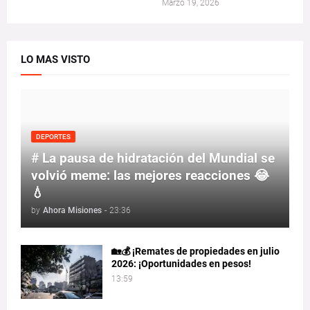
Marzo 19, 2026
LO MAS VISTO
DEPORTES
# La pausa de hidratación del Mundial se
volvió meme: las mejores reacciones 😂
💧
by
Ahora Misiones
-
23:36
🏡💰 ¡Remates de propiedades en julio
2026: ¡Oportunidades en pesos!
13:59