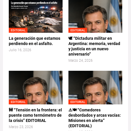
EDITORIAL
EDITORIAL
La generación que estamos
🕊️ “Dictadura militar en
perdiendo en el asfalto.
Argentina: memoria, verdad
y justicia en un nuevo
Julio 16, 2026
aniversario”
Marzo 24, 2026
EDITORIAL
EDITORIAL
🚧 “Tensión en la frontera: el
⚠️🍽️ “Comedores
puente como termómetro de
desbordados y arcas vacías:
la crisis” EDITORIAL
Misiones en alerta”
(EDITORIAL)
Marzo 23, 2026