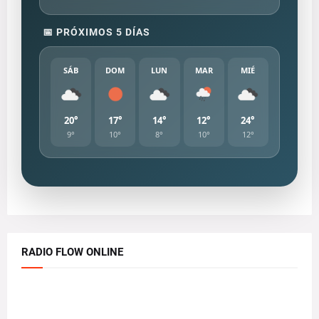
📅 PRÓXIMOS 5 DÍAS
SÁB
DOM
LUN
MAR
MIÉ
20°
17°
14°
12°
24°
9°
10°
8°
10°
12°
RADIO FLOW ONLINE