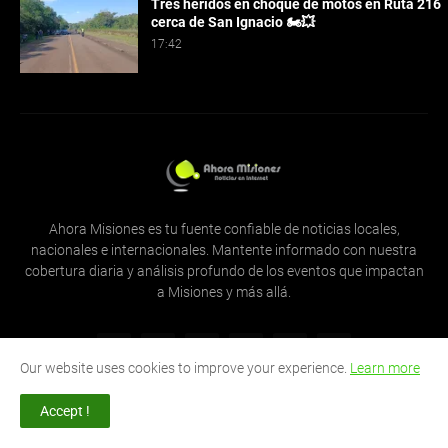
Tres heridos en choque de motos en Ruta 216
cerca de San Ignacio 🏍️💥
17:42
Ahora Misiones es tu fuente confiable de noticias locales,
nacionales e internacionales. Mantente informado con nuestra
cobertura diaria y análisis profundo de los eventos que impactan
a Misiones y más allá.
Our website uses cookies to improve your experience.
Learn more
Accept !
Home
About Us
Privacy Policy
Contact Us