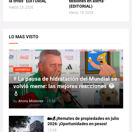
la crisis” EDITORIAL
Misiones en alerta”
(EDITORIAL)
Marzo 23, 2026
Marzo 19, 2026
LO MAS VISTO
DEPORTES
# La pausa de hidratación del Mundial se
volvió meme: las mejores reacciones 😂
💧
by
Ahora Misiones
-
23:36
🏡💰 ¡Remates de propiedades en julio
2026: ¡Oportunidades en pesos!
13:59