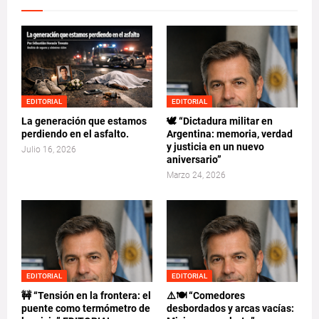
EDITORIAL
EDITORIAL
La generación que estamos
🕊️ “Dictadura militar en
perdiendo en el asfalto.
Argentina: memoria, verdad
y justicia en un nuevo
Julio 16, 2026
aniversario”
Marzo 24, 2026
EDITORIAL
EDITORIAL
🚧 “Tensión en la frontera: el
⚠️🍽️ “Comedores
puente como termómetro de
desbordados y arcas vacías: