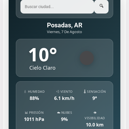
🔍
Posadas, AR
Viernes, 7 De Agosto
10
°
Cielo Claro
💧 HUMEDAD
💨 VIENTO
🌡️ SENSACIÓN
88
%
6.1
km/h
9
°
📊 PRESIÓN
☁️ NUBES
👁️
VISIBILIDAD
1011
hPa
9
%
10.0
km