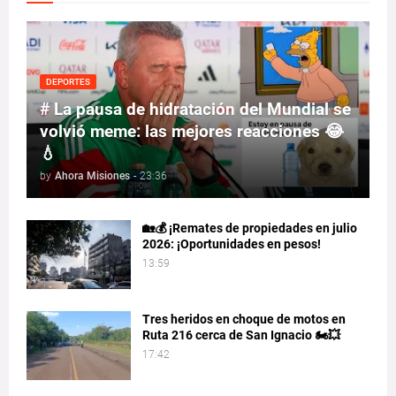
DEPORTES
# La pausa de hidratación del Mundial se
volvió meme: las mejores reacciones 😂
💧
by
Ahora Misiones
-
23:36
🏡💰 ¡Remates de propiedades en julio
2026: ¡Oportunidades en pesos!
13:59
Tres heridos en choque de motos en
Ruta 216 cerca de San Ignacio 🏍️💥
17:42