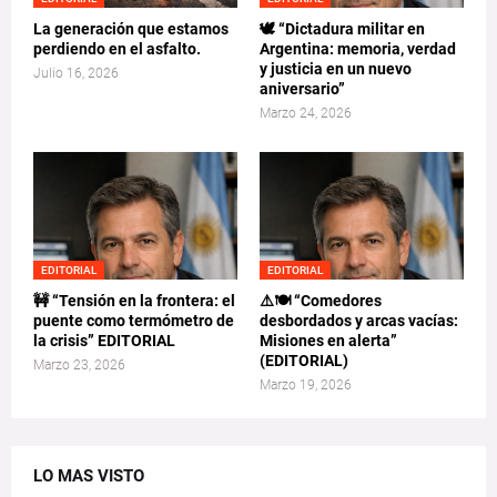
La generación que estamos
🕊️ “Dictadura militar en
perdiendo en el asfalto.
Argentina: memoria, verdad
y justicia en un nuevo
Julio 16, 2026
aniversario”
Marzo 24, 2026
EDITORIAL
EDITORIAL
🚧 “Tensión en la frontera: el
⚠️🍽️ “Comedores
puente como termómetro de
desbordados y arcas vacías:
la crisis” EDITORIAL
Misiones en alerta”
(EDITORIAL)
Marzo 23, 2026
Marzo 19, 2026
LO MAS VISTO