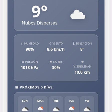
9
°
Nubes Dispersas
💧 HUMEDAD
💨 VIENTO
🌡️ SENSACIÓN
90
%
8.6
km/h
8
°
📊 PRESIÓN
☁️ NUBES
👁️
VISIBILIDAD
1018
hPa
30
%
10.0
km
📅 PRÓXIMOS 5 DÍAS
LUN
MAR
MIÉ
JUE
VIE