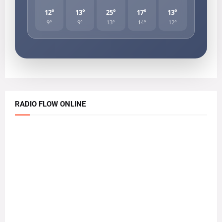
12°
13°
25°
17°
13°
9°
9°
13°
14°
12°
RADIO FLOW ONLINE