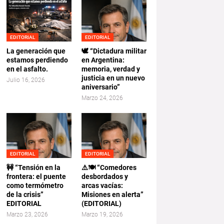
EDITORIAL
EDITORIAL
La generación que
🕊️ “Dictadura militar
estamos perdiendo
en Argentina:
en el asfalto.
memoria, verdad y
justicia en un nuevo
Julio 16, 2026
aniversario”
Marzo 24, 2026
EDITORIAL
EDITORIAL
🚧 “Tensión en la
⚠️🍽️ “Comedores
frontera: el puente
desbordados y
como termómetro
arcas vacías:
de la crisis”
Misiones en alerta”
EDITORIAL
(EDITORIAL)
Marzo 23, 2026
Marzo 19, 2026