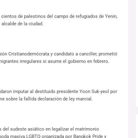
 a cientos de palestinos del campo de refugiados de Yenín,
 alcalde de la ciudad.
Unión Cristianodemócrata y candidato a canciller, prometió
migrantes irregulares si asume el gobierno en febrero.
daron imputar al destituido presidente Yoon Suk-yeol por
e sobre la fallida declaración de ley marcial.
ís del sudeste asiático en legalizar el matrimonio
a boda masiva LGBTQ organizada por Bangkok Pride y