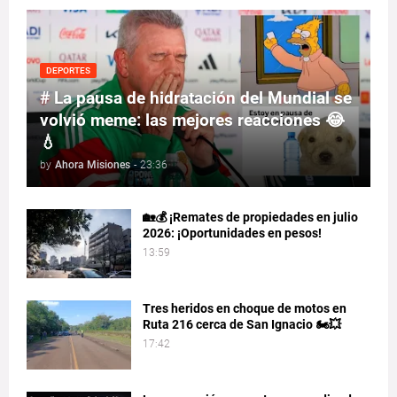
DEPORTES
# La pausa de hidratación del Mundial se
volvió meme: las mejores reacciones 😂
💧
by
Ahora Misiones
-
23:36
🏡💰 ¡Remates de propiedades en julio
2026: ¡Oportunidades en pesos!
13:59
Tres heridos en choque de motos en
Ruta 216 cerca de San Ignacio 🏍️💥
17:42