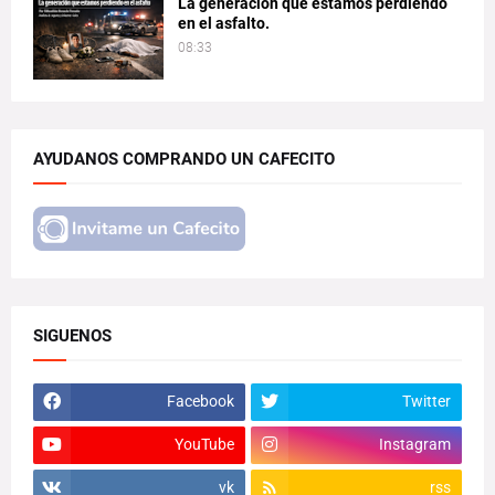
La generación que estamos perdiendo
en el asfalto.
08:33
AYUDANOS COMPRANDO UN CAFECITO
SIGUENOS
Facebook
Twitter
YouTube
Instagram
vk
rss