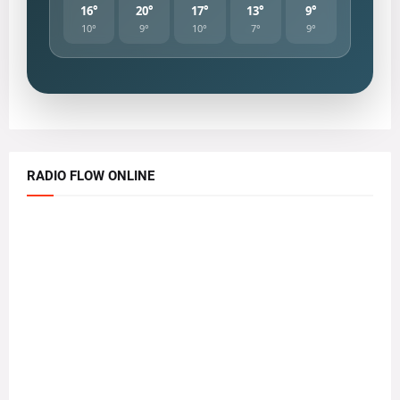
16°
20°
17°
13°
9°
10°
9°
10°
7°
9°
RADIO FLOW ONLINE