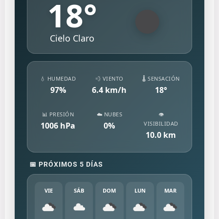
18
°
Cielo Claro
💧 HUMEDAD
💨 VIENTO
🌡️ SENSACIÓN
97
%
6.4
km/h
18
°
📊 PRESIÓN
☁️ NUBES
👁️
VISIBILIDAD
1006
hPa
0
%
10.0
km
📅 PRÓXIMOS 5 DÍAS
VIE
SÁB
DOM
LUN
MAR