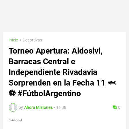
Inicio
Deportivas
Torneo Apertura: Aldosivi,
Barracas Central e
Independiente Rivadavia
Sorprenden en la Fecha 11 🦈
⚽ #FútbolArgentino
by
Ahora Misiones
-
11:38
0
Publicidad