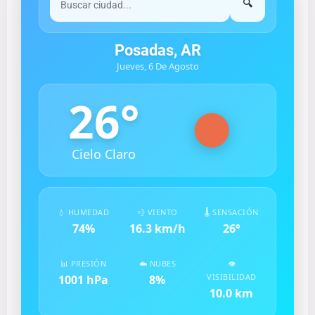
🔍
Posadas, AR
Jueves, 6 De Agosto
26
°
Cielo Claro
💧 HUMEDAD
💨 VIENTO
🌡️ SENSACIÓN
74
%
16.3
km/h
26
°
📊 PRESIÓN
☁️ NUBES
👁️
VISIBILIDAD
1001
hPa
8
%
10.0
km