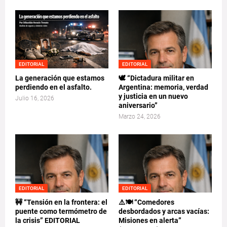
EDITORIAL
EDITORIAL
La generación que estamos
🕊️ “Dictadura militar en
perdiendo en el asfalto.
Argentina: memoria, verdad
y justicia en un nuevo
Julio 16, 2026
aniversario”
Marzo 24, 2026
EDITORIAL
EDITORIAL
🚧 “Tensión en la frontera: el
⚠️🍽️ “Comedores
puente como termómetro de
desbordados y arcas vacías:
la crisis” EDITORIAL
Misiones en alerta”