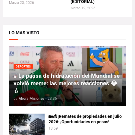
(EDITORIAL)
Marzo 23, 2026
Marzo 19, 2026
LO MAS VISTO
DEPORTES
# La pausa de hidratación del Mundial se
volvió meme: las mejores reacciones 😂
💧
by
Ahora Misiones
-
23:36
🏡💰 ¡Remates de propiedades en julio
2026: ¡Oportunidades en pesos!
13:59