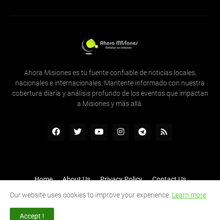
Ahora Misiones es tu fuente confiable de noticias locales,
nacionales e internacionales. Mantente informado con nuestra
cobertura diaria y análisis profundo de los eventos que impactan
a Misiones y más allá.
Home
About Us
Privacy Policy
Contact Us
Inicio
Quienes Somos
Contactenos
RTL Version
Our website uses cookies to improve your experience.
Learn more
Shared by -
Tecnologia y Comunicaciones
Accept !
Una empresa de -
Tecnología y Comunicaciones