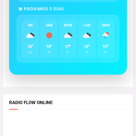
📅 PRÓXIMOS 5 DÍAS
VIE
SÁB
DOM
LUN
MAR
16°
19°
17°
13°
13°
10°
9°
9°
9°
9°
RADIO FLOW ONLINE