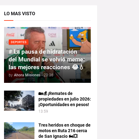
LO MAS VISTO
DEPORTES
# La pausa de hidratación
del Mundial se volvió meme:
las mejores reacciones 😂💧
by
Ahora Misiones
-
23:36
🏡💰 ¡Remates de
propiedades en julio 2026:
¡Oportunidades en pesos!
13:59
Tres heridos en choque de
motos en Ruta 216 cerca
de San Ignacio 🏍️💥