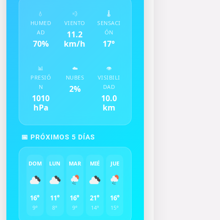
💧
💨
🌡️
HUMED
VIENTO
SENSACI
AD
ÓN
11.2
70
%
km/h
17
°
📊
☁️
👁️
PRESIÓ
NUBES
VISIBILI
N
DAD
2
%
1010
10.0
hPa
km
📅 PRÓXIMOS 5 DÍAS
DOM
LUN
MAR
MIÉ
JUE
16°
11°
16°
21°
16°
9°
8°
9°
14°
15°