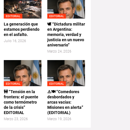
EDITORIAL
EDITORIAL
La generación que
🕊️ “Dictadura militar
estamos perdiendo
en Argentina:
en el asfalto.
memoria, verdad y
justicia en un nuevo
Julio 16, 2026
aniversario”
Marzo 24, 2026
EDITORIAL
EDITORIAL
🚧 “Tensión en la
⚠️🍽️ “Comedores
frontera: el puente
desbordados y
como termómetro
arcas vacías:
de la crisis”
Misiones en alerta”
EDITORIAL
(EDITORIAL)
Marzo 23, 2026
Marzo 19, 2026