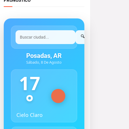
PRONOSTICO
🔍
Posadas, AR
Sábado, 8 De Agosto
17
°
Cielo Claro