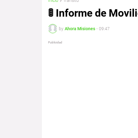
Inicio
Transito
🚦 Informe de Movi
by
Ahora Misiones
-
09:47
Publicidad