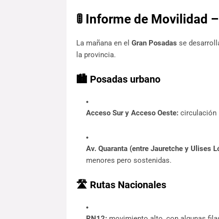
🚦 Informe de Movilidad 
La mañana en el 
Gran Posadas
 se desarroll
la provincia.
🏙️
Posadas urbano
Acceso Sur y Acceso Oeste:
 circulación
Av. Quaranta (entre Jauretche y Ulises L
menores pero sostenidas.
🛣️
Rutas Nacionales
RN12:
 movimiento alto, con algunas filas