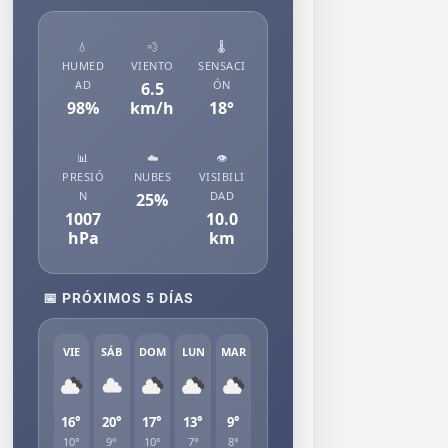
💧
💨
🌡️
HUMED
VIENTO
SENSACI
AD
ÓN
6.5
98
%
km/h
18
°
📊
☁️
👁️
PRESIÓ
NUBES
VISIBILI
N
DAD
25
%
1007
10.0
hPa
km
📅 PRÓXIMOS 5 DÍAS
VIE
SÁB
DOM
LUN
MAR
16°
20°
17°
13°
9°
10°
9°
10°
7°
8°