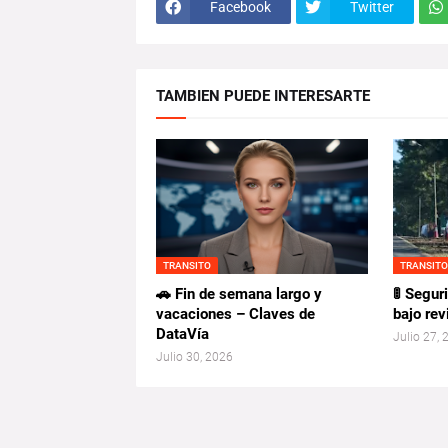
Facebook
Twitter
TAMBIEN PUEDE INTERESARTE
TRANSITO
TRANSIT
🚗 Fin de semana largo y
🚦 Segur
vacaciones – Claves de
bajo rev
DataVía
Julio 27,
Julio 30, 2026