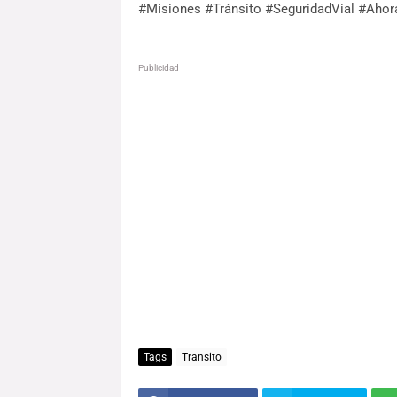
#Misiones #Tránsito #SeguridadVial #Ahor
Publicidad
Tags
Transito