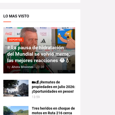
LO MAS VISTO
DEPORTES
# La pausa de hidratación
del Mundial se volvió meme:
las mejores reacciones 😂💧
by
Ahora Misiones
-
23:36
🏡💰 ¡Remates de
propiedades en julio 2026:
¡Oportunidades en pesos!
13:59
Tres heridos en choque de
motos en Ruta 216 cerca