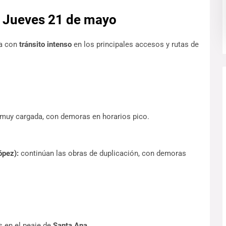
– Jueves 21 de mayo
a con 
tránsito intenso
 en los principales accesos y rutas de 
 muy cargada, con demoras en horarios pico.
ópez):
 continúan las obras de duplicación, con demoras 
 en el peaje de 
Santa Ana
.