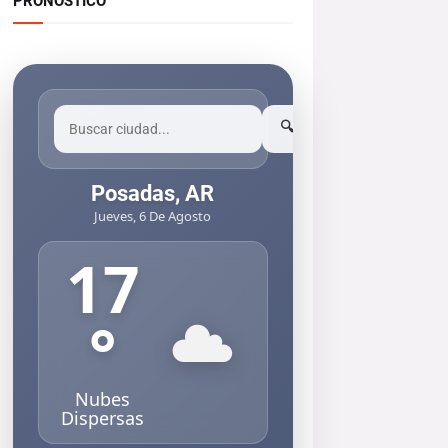
PRONOSTICO
🔍
Posadas, AR
Jueves, 6 De Agosto
17
°
Nubes
Dispersas