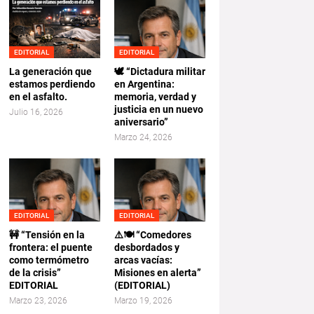
EDITORIAL
EDITORIAL
La generación que
🕊️ “Dictadura militar
estamos perdiendo
en Argentina:
en el asfalto.
memoria, verdad y
justicia en un nuevo
Julio 16, 2026
aniversario”
Marzo 24, 2026
EDITORIAL
EDITORIAL
🚧 “Tensión en la
⚠️🍽️ “Comedores
frontera: el puente
desbordados y
como termómetro
arcas vacías:
de la crisis”
Misiones en alerta”
EDITORIAL
(EDITORIAL)
Marzo 23, 2026
Marzo 19, 2026