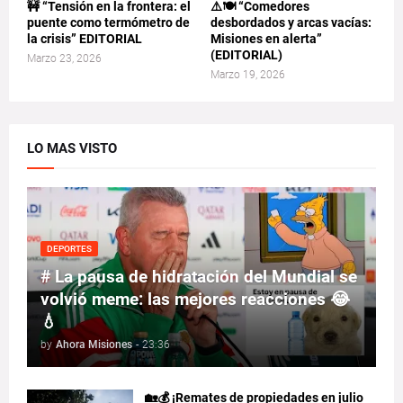
🚧 “Tensión en la frontera: el
⚠️🍽️ “Comedores
puente como termómetro de
desbordados y arcas vacías:
la crisis” EDITORIAL
Misiones en alerta”
(EDITORIAL)
Marzo 23, 2026
Marzo 19, 2026
LO MAS VISTO
DEPORTES
# La pausa de hidratación del Mundial se
volvió meme: las mejores reacciones 😂
💧
by
Ahora Misiones
-
23:36
🏡💰 ¡Remates de propiedades en julio