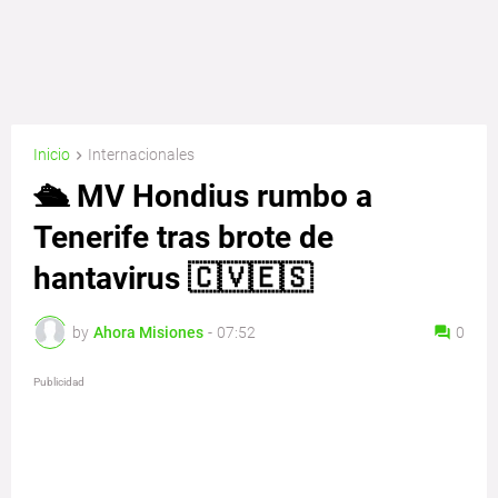
Inicio
Internacionales
🛳️ MV Hondius rumbo a
Tenerife tras brote de
hantavirus 🇨🇻🇪🇸
by
Ahora Misiones
-
07:52
0
Publicidad