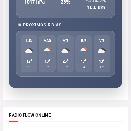
VISIBILIDAD
1017
hPa
25
%
10.0
km
📅 PRÓXIMOS 5 DÍAS
LUN
MAR
MIÉ
JUE
VIE
12°
13°
25°
17°
13°
9°
9°
13°
14°
12°
RADIO FLOW ONLINE