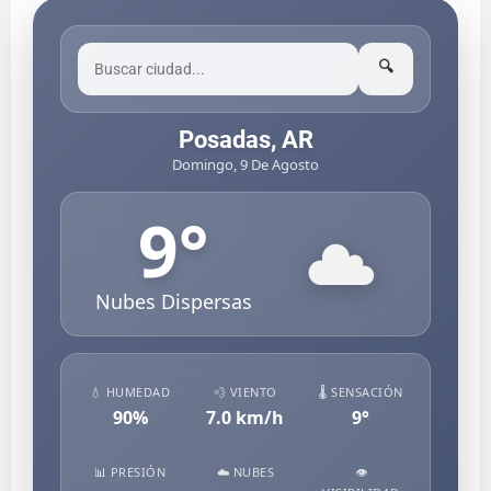
🔍
Posadas, AR
Domingo, 9 De Agosto
9
°
Nubes Dispersas
💧 HUMEDAD
💨 VIENTO
🌡️ SENSACIÓN
90
%
7.0
km/h
9
°
📊 PRESIÓN
☁️ NUBES
👁️