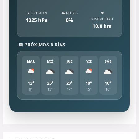
📊 PRESIÓN
☁️ NUBES
👁️
VISIBILIDAD
1025
hPa
0
%
10.0
km
📅 PRÓXIMOS 5 DÍAS
MAR
MIÉ
JUE
VIE
SÁB
12°
25°
20°
18°
16°
9°
13°
17°
15°
16°