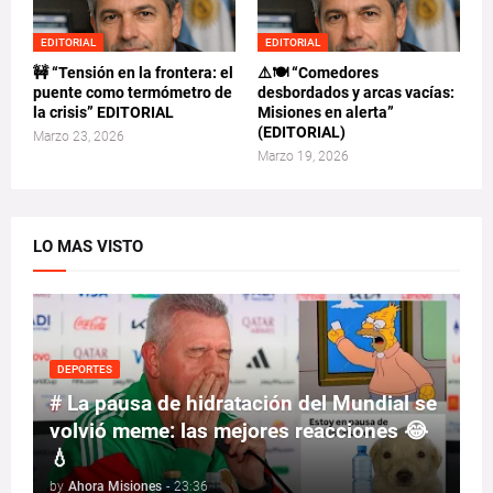
EDITORIAL
EDITORIAL
🚧 “Tensión en la frontera: el
⚠️🍽️ “Comedores
puente como termómetro de
desbordados y arcas vacías:
la crisis” EDITORIAL
Misiones en alerta”
(EDITORIAL)
Marzo 23, 2026
Marzo 19, 2026
LO MAS VISTO
DEPORTES
# La pausa de hidratación del Mundial se
volvió meme: las mejores reacciones 😂
💧
by
Ahora Misiones
-
23:36