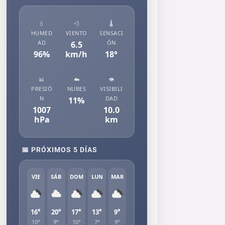
💧
💨
🌡️
HUMED
VIENTO
SENSACI
AD
ÓN
6.5
96
%
km/h
18
°
📊
☁️
👁️
PRESIÓ
NUBES
VISIBILI
N
DAD
11
%
1007
10.0
hPa
km
📅 PRÓXIMOS 5 DÍAS
VIE
SÁB
DOM
LUN
MAR
16°
20°
17°
13°
9°
10°
9°
10°
7°
9°