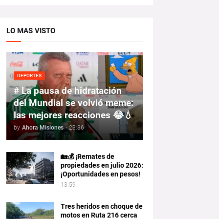
LO MAS VISTO
DEPORTES
# La pausa de hidratación
del Mundial se volvió meme:
las mejores reacciones 😂💧
by
Ahora Misiones
-
23:36
🏡💰 ¡Remates de
propiedades en julio 2026:
¡Oportunidades en pesos!
13:59
Tres heridos en choque de
motos en Ruta 216 cerca