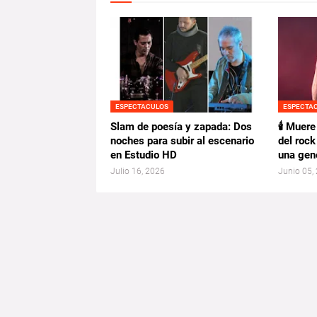
ESPECTACULOS
ESPECTA
Slam de poesía y zapada: Dos
🕯️ Muere
noches para subir al escenario
del roc
en Estudio HD
una gen
Julio 16, 2026
Junio 05,