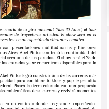
scenario de la gira nacional “Abel 30 Años”, el tour
écadas de trayectoria artística. El show será en el
vertirse en un espectáculo vibrante y emotivo.
a con presentaciones multitudinarias y funciones
os Aires, Abel Pintos confirmó la continuidad del
cial será una de sus paradas. El show será el 25 de
y las entradas ya se encuentran disponibles para la
 Abel Pintos logró construir una de las carreras más
apacidad para combinar folklore y pop le permitió
federal. Pisará la tierra colorada con una propuesta
más emblemáticas de su carrera y revivirá momentos
.
cia en un contexto donde los grandes espectáculos
 la capital misionera como un polo cultural de