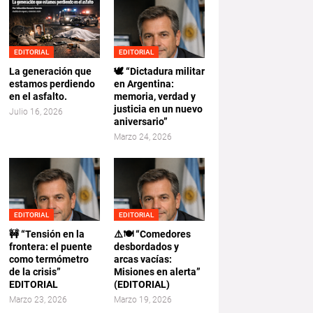
EDITORIAL
EDITORIAL
La generación que
🕊️ “Dictadura militar
estamos perdiendo
en Argentina:
en el asfalto.
memoria, verdad y
justicia en un nuevo
Julio 16, 2026
aniversario”
Marzo 24, 2026
EDITORIAL
EDITORIAL
🚧 “Tensión en la
⚠️🍽️ “Comedores
frontera: el puente
desbordados y
como termómetro
arcas vacías:
de la crisis”
Misiones en alerta”
EDITORIAL
(EDITORIAL)
Marzo 23, 2026
Marzo 19, 2026