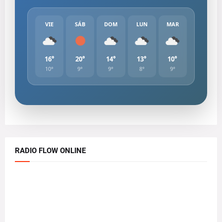
VIE
SÁB
DOM
LUN
MAR
16°
20°
14°
13°
10°
10°
9°
9°
8°
9°
RADIO FLOW ONLINE