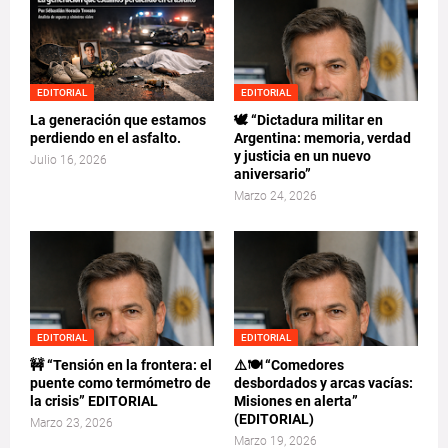
EDITORIAL
EDITORIAL
La generación que estamos
🕊️ “Dictadura militar en
perdiendo en el asfalto.
Argentina: memoria, verdad
y justicia en un nuevo
Julio 16, 2026
aniversario”
Marzo 24, 2026
EDITORIAL
EDITORIAL
🚧 “Tensión en la frontera: el
⚠️🍽️ “Comedores
puente como termómetro de
desbordados y arcas vacías:
la crisis” EDITORIAL
Misiones en alerta”
(EDITORIAL)
Marzo 23, 2026
Marzo 19, 2026