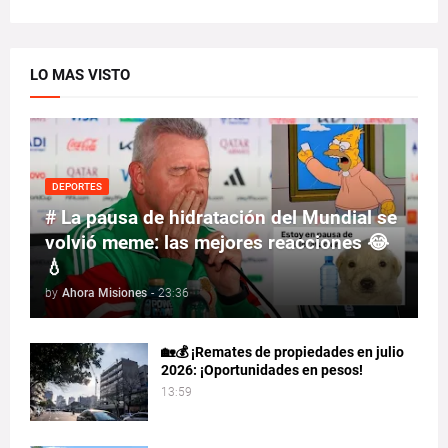
LO MAS VISTO
DEPORTES
# La pausa de hidratación del Mundial se
volvió meme: las mejores reacciones 😂
💧
by
Ahora Misiones
-
23:36
🏡💰 ¡Remates de propiedades en julio
2026: ¡Oportunidades en pesos!
13:59