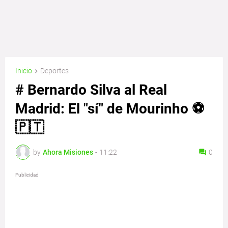
Inicio
Deportes
# Bernardo Silva al Real
Madrid: El "sí" de Mourinho ⚽
🇵🇹
by
Ahora Misiones
-
11:22
0
Publicidad