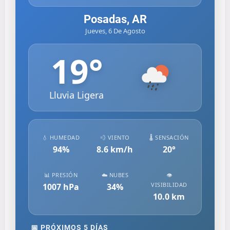
Posadas, AR
Jueves, 6 De Agosto
19
°
Lluvia Ligera
💧 HUMEDAD
💨 VIENTO
🌡️ SENSACIÓN
94
%
8.6
km/h
20
°
📊 PRESIÓN
☁️ NUBES
👁️
VISIBILIDAD
1007
hPa
34
%
10.0
km
📅 PRÓXIMOS 5 DÍAS