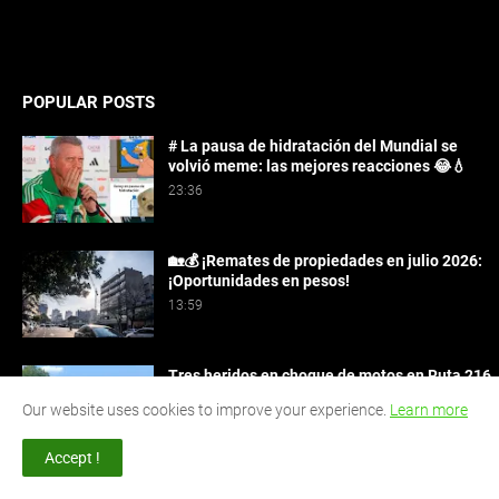
POPULAR POSTS
# La pausa de hidratación del Mundial se
volvió meme: las mejores reacciones 😂💧
23:36
🏡💰 ¡Remates de propiedades en julio 2026:
¡Oportunidades en pesos!
13:59
Tres heridos en choque de motos en Ruta 216
cerca de San Ignacio 🏍️💥
Our website uses cookies to improve your experience.
Learn more
17:42
Accept !