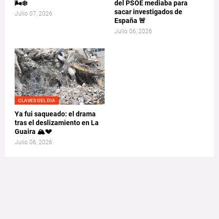
🌬️❄️
del PSOE mediaba para
sacar investigados de
Julio 07, 2026
España 🚨
Julio 06, 2026
CLAVES DEL DIA
Ya fui saqueado: el drama
tras el deslizamiento en La
Guaira 🏔️💔
Julio 06, 2026