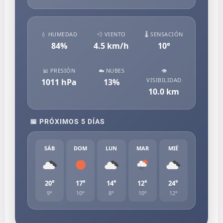
💧 HUMEDAD
💨 VIENTO
🌡️ SENSACIÓN
84
%
4.5
km/h
10
°
📊 PRESIÓN
☁️ NUBES
👁️
VISIBILIDAD
1011
hPa
13
%
10.0
km
📅 PRÓXIMOS 5 DÍAS
SÁB
DOM
LUN
MAR
MIÉ
20°
17°
14°
12°
24°
9°
10°
8°
10°
12°