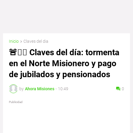
Inicio
Claves del dia
🚨👮‍♂️ Claves del día: tormenta
en el Norte Misionero y pago
de jubilados y pensionados
by
Ahora Misiones
-
10:49
0
Publicidad