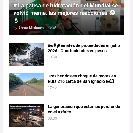
# La pausa de hidratación del Mundial se
volvió meme: las mejores reacciones 😂
💧
by
Ahora Misiones
-
23:36
🏡💰 ¡Remates de propiedades en julio
2026: ¡Oportunidades en pesos!
13:59
Tres heridos en choque de motos en
Ruta 216 cerca de San Ignacio 🏍️💥
17:42
La generación que estamos perdiendo
en el asfalto.
08:33