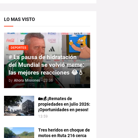
LO MAS VISTO
DEPORTES
# La pausa de hidratación
del Mundial se volvió meme:
las mejores reacciones 😂💧
by
Ahora Misiones
-
23:36
🏡💰 ¡Remates de
propiedades en julio 2026:
¡Oportunidades en pesos!
13:59
Tres heridos en choque de
motos en Ruta 216 cerca