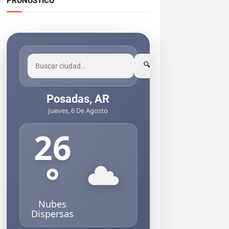
PRONOSTICO
🔍
Posadas, AR
Jueves, 6 De Agosto
26
°
Nubes
Dispersas