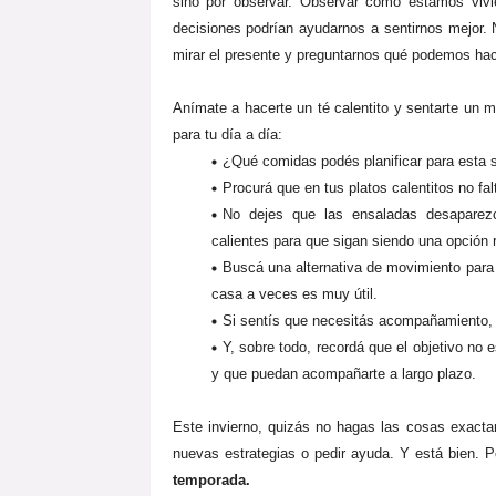
sino por observar. Observar cómo estamos viv
decisiones podrían ayudarnos a sentirnos mejor. N
mirar el presente y preguntarnos qué podemos hac
Anímate a hacerte un té calentito y sentarte un
para tu día a día:
¿Qué comidas podés planificar para esta
Procurá que en tus platos calentitos no fal
No dejes que las ensaladas desaparez
calientes para que sigan siendo una opción r
Buscá una alternativa de movimiento para l
casa a veces es muy útil.
Si sentís que necesitás acompañamiento, p
Y, sobre todo, recordá que el objetivo no 
y que puedan acompañarte a largo plazo.
Este invierno, quizás no hagas las cosas exacta
nuevas estrategias o pedir ayuda. Y está bien. 
temporada.