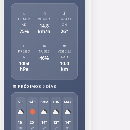
💧
💨
🌡️
HUMED
VIENTO
SENSACI
AD
ÓN
14.8
75
%
km/h
26
°
📊
☁️
👁️
PRESIÓ
NUBES
VISIBILI
N
DAD
46
%
1004
10.0
hPa
km
📅 PRÓXIMOS 5 DÍAS
VIE
SÁB
DOM
LUN
MAR
16°
20°
14°
13°
14°
10°
9°
9°
8°
9°