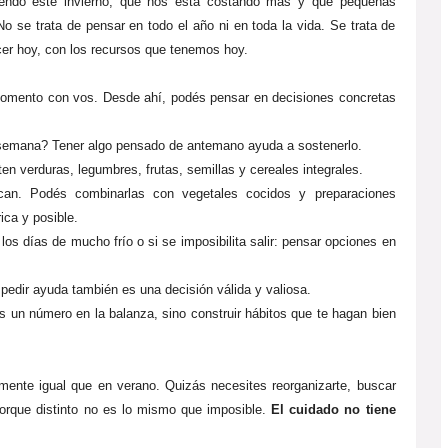
iendo este invierno, qué nos está costando más y qué pequeñas
o se trata de pensar en todo el año ni en toda la vida. Se trata de
er hoy, con los recursos que tenemos hoy.
 momento con vos. Desde ahí, podés pensar en decisiones concretas
 semana? Tener algo pensado de antemano ayuda a sostenerlo.
ten verduras, legumbres, frutas, semillas y cereales integrales.
can. Podés combinarlas con vegetales cocidos y preparaciones
ica y posible.
os días de mucho frío o si se imposibilita salir: pensar opciones en
edir ayuda también es una decisión válida y valiosa.
es un número en la balanza, sino construir hábitos que te hagan bien
mente igual que en verano. Quizás necesites reorganizarte, buscar
Porque distinto no es lo mismo que imposible.
El cuidado no tiene