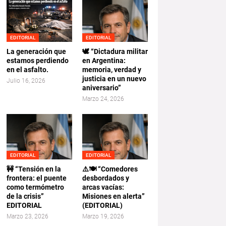
EDITORIAL
EDITORIAL
La generación que
🕊️ “Dictadura militar
estamos perdiendo
en Argentina:
en el asfalto.
memoria, verdad y
justicia en un nuevo
Julio 16, 2026
aniversario”
Marzo 24, 2026
EDITORIAL
EDITORIAL
🚧 “Tensión en la
⚠️🍽️ “Comedores
frontera: el puente
desbordados y
como termómetro
arcas vacías:
de la crisis”
Misiones en alerta”
EDITORIAL
(EDITORIAL)
Marzo 23, 2026
Marzo 19, 2026