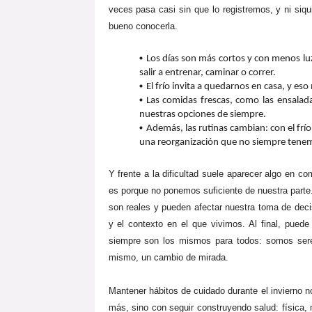
veces pasa casi sin que lo registremos, y ni siq
bueno conocerla.
Los días son más cortos y con menos luz
salir a entrenar, caminar o correr.
El frío invita a quedarnos en casa, y e
Las comidas frescas, como las ensalad
nuestras opciones de siempre.
Además, las rutinas cambian: con el frío
una reorganización que no siempre tene
Y frente a la dificultad suele aparecer algo en 
es porque no ponemos suficiente de nuestra parte.
son reales y pueden afectar nuestra toma de decis
y el contexto en el que vivimos. Al final, pued
siempre son los mismos para todos: somos sere
mismo, un cambio de mirada.
Mantener hábitos de cuidado durante el invierno no
más, sino con seguir construyendo salud: física, 