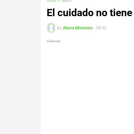
Inicio
Salud
El cuidado no tien
by
Ahora Misiones
-
08:32
Publicidad