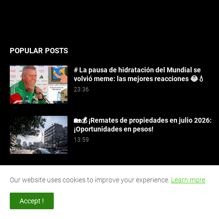
POPULAR POSTS
# La pausa de hidratación del Mundial se
volvió meme: las mejores reacciones 😂💧
23:36
🏡💰 ¡Remates de propiedades en julio 2026:
¡Oportunidades en pesos!
13:59
Tres heridos en choque de motos en Ruta 216
cerca de San Ignacio 🏍️💥
Our website uses cookies to improve your experience.
Learn more
17:42
Accept !