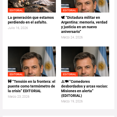
EDITORIAL
EDITORIAL
La generación que estamos
🕊️ “Dictadura militar en
perdiendo en el asfalto.
Argentina: memoria, verdad
y justicia en un nuevo
Julio 16, 2026
aniversario”
Marzo 24, 2026
EDITORIAL
EDITORIAL
🚧 “Tensión en la frontera: el
⚠️🍽️ “Comedores
puente como termómetro de
desbordados y arcas vacías:
la crisis” EDITORIAL
Misiones en alerta”
(EDITORIAL)
Marzo 23, 2026
Marzo 19, 2026