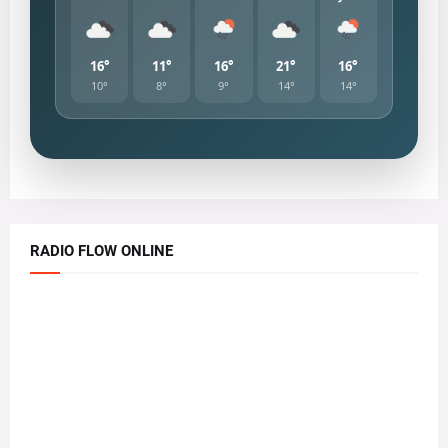
16°
11°
16°
21°
16°
10°
8°
9°
14°
14°
RADIO FLOW ONLINE