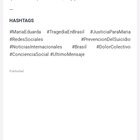
---
HASHTAGS
#MariaEduarda #TragediaEnBrasil #JusticiaParaMaria
#RedesSociales #PrevencionDelSuicidio
#NoticiasInternacionales #Brasil #DolorColectivo
#ConcienciaSocial #UltimoMensaje
Publicidad