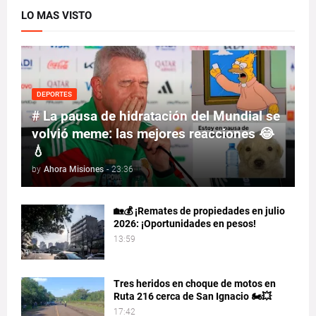
LO MAS VISTO
DEPORTES
# La pausa de hidratación del Mundial se
volvió meme: las mejores reacciones 😂
💧
by
Ahora Misiones
-
23:36
🏡💰 ¡Remates de propiedades en julio
2026: ¡Oportunidades en pesos!
13:59
Tres heridos en choque de motos en
Ruta 216 cerca de San Ignacio 🏍️💥
17:42