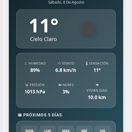
Sábado, 8 De Agosto
11
°
Cielo Claro
💧 HUMEDAD
💨 VIENTO
🌡️ SENSACIÓN
89
%
6.8
km/h
11
°
📊 PRESIÓN
☁️ NUBES
👁️
VISIBILIDAD
1013
hPa
3
%
10.0
km
📅 PRÓXIMOS 5 DÍAS
DOM
LUN
MAR
MIÉ
JUE