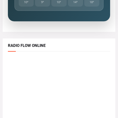
10°
9°
10°
14°
18°
RADIO FLOW ONLINE