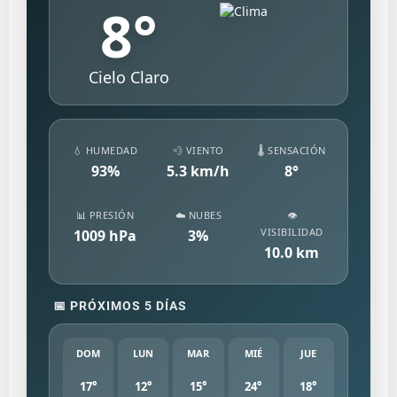
8
°
Cielo Claro
💧 HUMEDAD
💨 VIENTO
🌡️ SENSACIÓN
93
%
5.3
km/h
8
°
📊 PRESIÓN
☁️ NUBES
👁️
VISIBILIDAD
1009
hPa
3
%
10.0
km
📅 PRÓXIMOS 5 DÍAS
DOM
LUN
MAR
MIÉ
JUE
17°
12°
15°
24°
18°