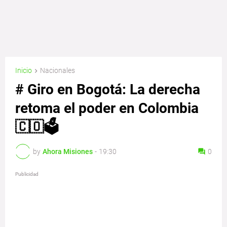
Inicio
Nacionales
# Giro en Bogotá: La derecha
retoma el poder en Colombia
🇨🇴🗳️
by
Ahora Misiones
-
19:30
0
Publicidad