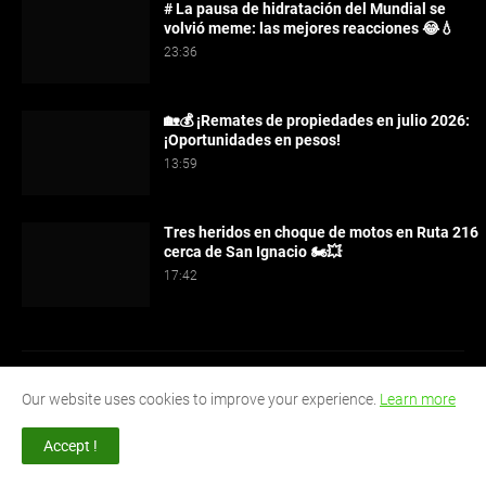
# La pausa de hidratación del Mundial se
volvió meme: las mejores reacciones 😂💧
23:36
🏡💰 ¡Remates de propiedades en julio 2026:
¡Oportunidades en pesos!
13:59
Tres heridos en choque de motos en Ruta 216
cerca de San Ignacio 🏍️💥
17:42
Our website uses cookies to improve your experience.
Learn more
Accept !
Ahora Misiones es tu fuente confiable de noticias locales,