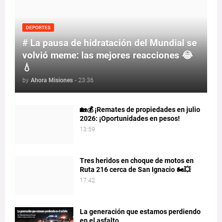
DEPORTES
# La pausa de hidratación del Mundial se
volvió meme: las mejores reacciones 😂
💧
by
Ahora Misiones
-
23:36
🏡💰 ¡Remates de propiedades en julio
2026: ¡Oportunidades en pesos!
13:59
Tres heridos en choque de motos en
Ruta 216 cerca de San Ignacio 🏍️💥
17:42
La generación que estamos perdiendo
en el asfalto.