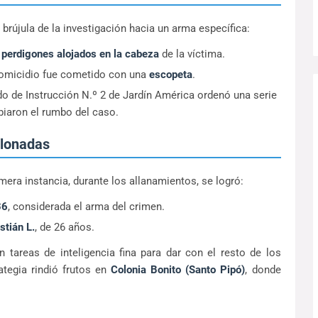
a brújula de la investigación hacia un arma específica:
e
perdigones alojados en la cabeza
de la víctima.
 homicidio fue cometido con una
escopeta
.
do de Instrucción N.º 2 de Jardín América ordenó una serie
iaron el rumbo del caso.
alonadas
imera instancia, durante los allanamientos, se logró:
36
, considerada el arma del crimen.
stián L.
, de 26 años.
 tareas de inteligencia fina para dar con el resto de los
ategia rindió frutos en
Colonia Bonito (Santo Pipó)
, donde