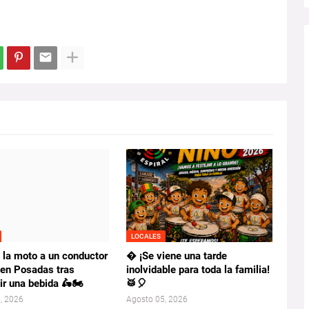
LOCALES
 la moto a un conductor
� ¡Se viene una tarde
 en Posadas tras
inolvidable para toda la familia!
r una bebida 🛵🏍️
🥁🎈
, 2026
Agosto 05, 2026