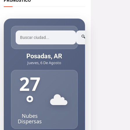
PRONOSTICO
🔍
Posadas, AR
Jueves, 6 De Agosto
27
°
Nubes
Dispersas