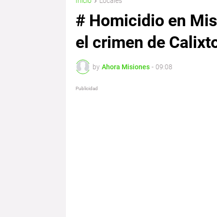
Inicio
Locales
# Homicidio en Mis
el crimen de Calix
by
Ahora Misiones
-
09:08
Publicidad