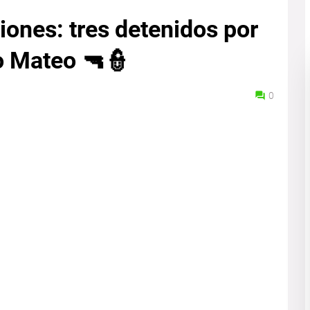
iones: tres detenidos por
to Mateo 🔫👮
0