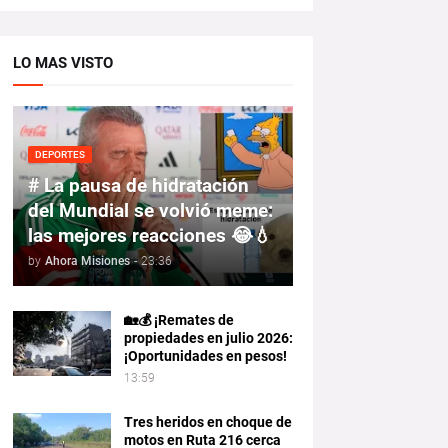
LO MAS VISTO
DEPORTES
# La pausa de hidratación
del Mundial se volvió meme:
las mejores reacciones 😂💧
by
Ahora Misiones
-
23:36
🏡💰 ¡Remates de
propiedades en julio 2026:
¡Oportunidades en pesos!
13:59
Tres heridos en choque de
motos en Ruta 216 cerca