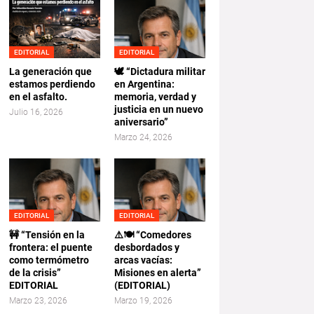
EDITORIAL
EDITORIAL
La generación que
🕊️ “Dictadura militar
estamos perdiendo
en Argentina:
en el asfalto.
memoria, verdad y
justicia en un nuevo
Julio 16, 2026
aniversario”
Marzo 24, 2026
EDITORIAL
EDITORIAL
🚧 “Tensión en la
⚠️🍽️ “Comedores
frontera: el puente
desbordados y
como termómetro
arcas vacías:
de la crisis”
Misiones en alerta”
EDITORIAL
(EDITORIAL)
Marzo 23, 2026
Marzo 19, 2026