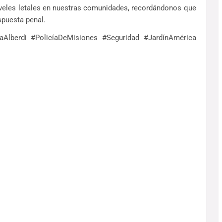
iveles letales en nuestras comunidades, recordándonos que
spuesta penal.
aAlberdi #PolicíaDeMisiones #Seguridad #JardínAmérica