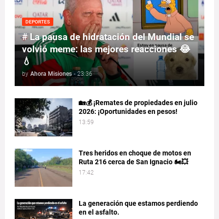
DEPORTES
# La pausa de hidratación del Mundial se
volvió meme: las mejores reacciones 😂
💧
by
Ahora Misiones
-
23:36
🏡💰 ¡Remates de propiedades en julio
2026: ¡Oportunidades en pesos!
13:59
Tres heridos en choque de motos en
Ruta 216 cerca de San Ignacio 🏍️💥
17:42
La generación que estamos perdiendo
en el asfalto.