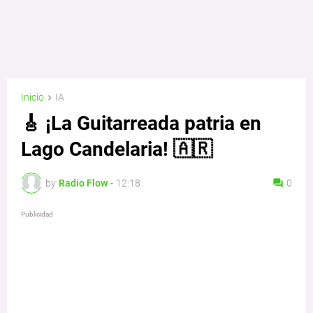
Inicio
IA
🎸 ¡La Guitarreada patria en
Lago Candelaria! 🇦🇷
by
Radio Flow
-
12:18
0
Publicidad