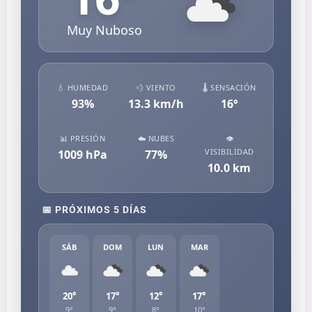
Muy Nuboso
💧 HUMEDAD
💨 VIENTO
🌡️ SENSACIÓN
93
%
13.3
km/h
16
°
📊 PRESIÓN
☁️ NUBES
👁️
VISIBILIDAD
1009
hPa
77
%
10.0
km
📅 PRÓXIMOS 5 DÍAS
SÁB
DOM
LUN
MAR
20°
17°
12°
17°
9°
9°
8°
10°