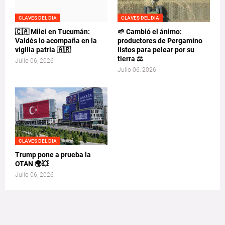
CLAVES DEL DIA
CLAVES DEL DIA
🇨🇦 Milei en Tucumán:
🌱 Cambió el ánimo:
Valdés lo acompaña en la
productores de Pergamino
vigilia patria 🇦🇷
listos para pelear por su
tierra ⚖️
Julio 06, 2026
Julio 06, 2026
CLAVES DEL DIA
Trump pone a prueba la
OTAN 🌍💥
Julio 06, 2026