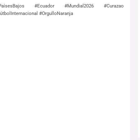
PaísesBajos #Ecuador #Mundial2026 #Curazao
bolInternacional #OrgulloNaranja