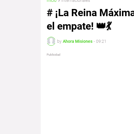
Inicio
Internacionales
# ¡La Reina Máxima 
el empate! 👑💃
by
Ahora Misiones
-
09:21
Publicidad