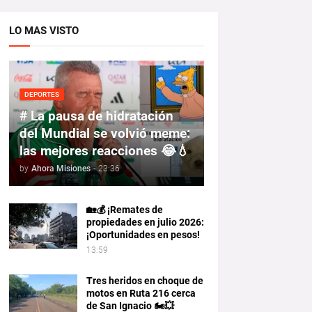
LO MAS VISTO
DEPORTES
# La pausa de hidratación
del Mundial se volvió meme:
las mejores reacciones 😂💧
by
Ahora Misiones
-
23:36
🏡💰 ¡Remates de
propiedades en julio 2026:
¡Oportunidades en pesos!
13:59
Tres heridos en choque de
motos en Ruta 216 cerca
de San Ignacio 🏍️💥