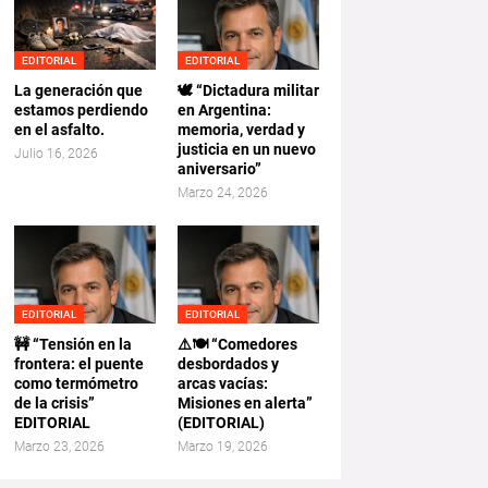
EDITORIAL
EDITORIAL
La generación que
🕊️ “Dictadura militar
estamos perdiendo
en Argentina:
en el asfalto.
memoria, verdad y
justicia en un nuevo
Julio 16, 2026
aniversario”
Marzo 24, 2026
EDITORIAL
EDITORIAL
🚧 “Tensión en la
⚠️🍽️ “Comedores
frontera: el puente
desbordados y
como termómetro
arcas vacías:
de la crisis”
Misiones en alerta”
EDITORIAL
(EDITORIAL)
Marzo 23, 2026
Marzo 19, 2026