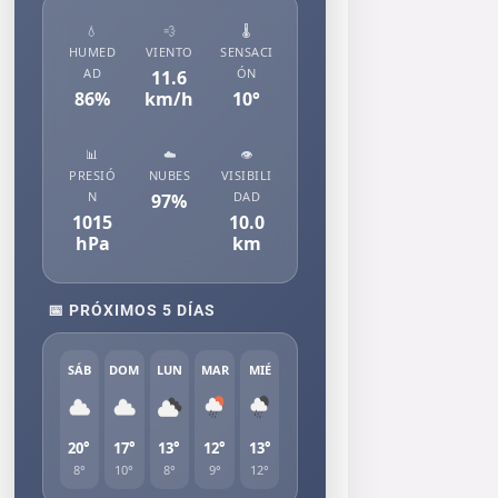
💧
💨
🌡️
HUMED
VIENTO
SENSACI
AD
ÓN
11.6
86
%
km/h
10
°
📊
☁️
👁️
PRESIÓ
NUBES
VISIBILI
N
DAD
97
%
1015
10.0
hPa
km
📅 PRÓXIMOS 5 DÍAS
SÁB
DOM
LUN
MAR
MIÉ
20°
17°
13°
12°
13°
8°
10°
8°
9°
12°