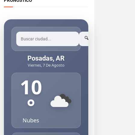
PRONOSTICO
🔍
Posadas, AR
Viernes, 7 De Agosto
10
°
Nubes