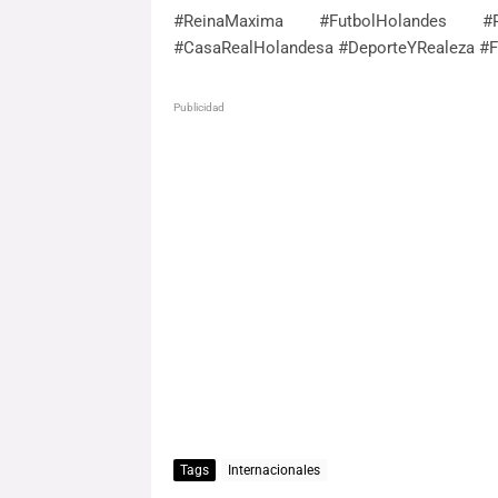
#ReinaMaxima #FutbolHolandes #
#CasaRealHolandesa #DeporteYRealeza #Fút
Publicidad
Tags
Internacionales