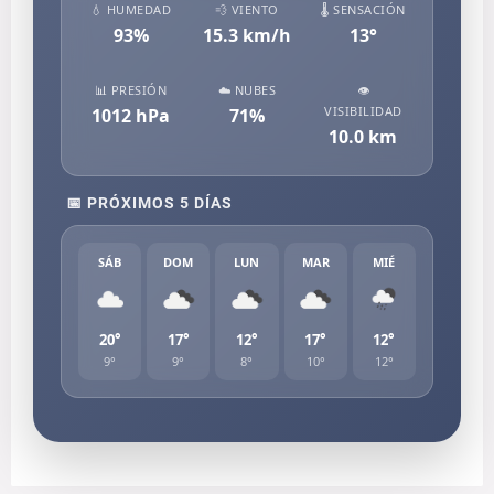
💧 HUMEDAD
💨 VIENTO
🌡️ SENSACIÓN
93
%
15.3
km/h
13
°
📊 PRESIÓN
☁️ NUBES
👁️
VISIBILIDAD
1012
hPa
71
%
10.0
km
📅 PRÓXIMOS 5 DÍAS
SÁB
DOM
LUN
MAR
MIÉ
20°
17°
12°
17°
12°
9°
9°
8°
10°
12°