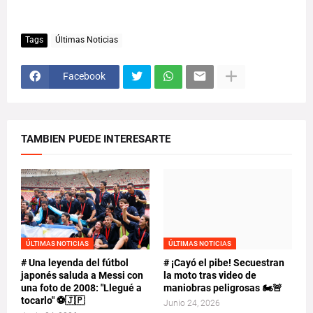
Tags
Últimas Noticias
Facebook
TAMBIEN PUEDE INTERESARTE
ÚLTIMAS NOTICIAS
ÚLTIMAS NOTICIAS
# Una leyenda del fútbol
# ¡Cayó el pibe! Secuestran
japonés saluda a Messi con
la moto tras video de
una foto de 2008: "Llegué a
maniobras peligrosas 🏍️🚨
tocarlo" ⚽🇯🇵
Junio 24, 2026