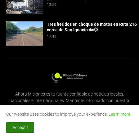
13:59
Tres heridos en choque de motos en Ruta 216
cerca de San Ignacio 🏍️💥
17:42
Ahora Misiones es tu fuente confiable de noticias locales,
nacionales e internacionales. Mantente informado con nuestra
cobertura diaria y análisis profundo de los eventos que impactan
a Misiones y más allá.
Our website uses cookies to improve your experience.
Learn more
Accept !