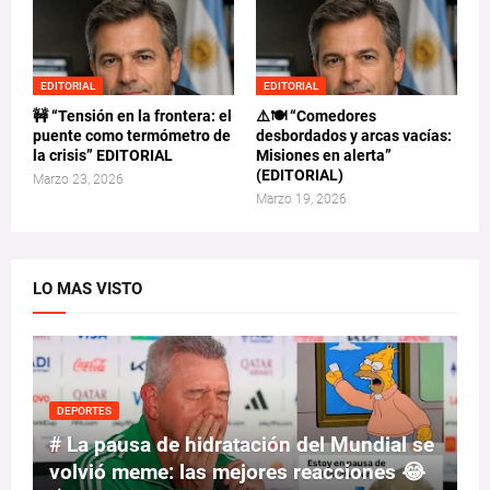
EDITORIAL
EDITORIAL
🚧 “Tensión en la frontera: el
⚠️🍽️ “Comedores
puente como termómetro de
desbordados y arcas vacías:
la crisis” EDITORIAL
Misiones en alerta”
(EDITORIAL)
Marzo 23, 2026
Marzo 19, 2026
LO MAS VISTO
DEPORTES
# La pausa de hidratación del Mundial se
volvió meme: las mejores reacciones 😂