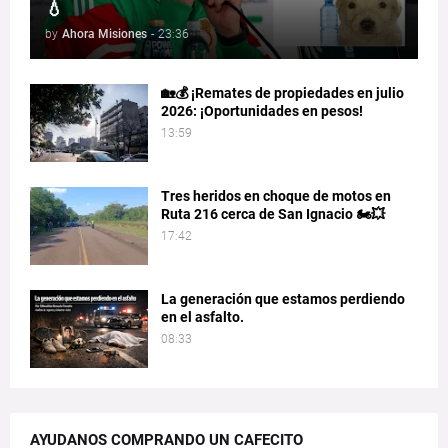
💧
by
Ahora Misiones
-
23:36
🏡💰 ¡Remates de propiedades en julio
2026: ¡Oportunidades en pesos!
13:59
Tres heridos en choque de motos en
Ruta 216 cerca de San Ignacio 🏍️💥
17:42
La generación que estamos perdiendo
en el asfalto.
08:33
AYUDANOS COMPRANDO UN CAFECITO