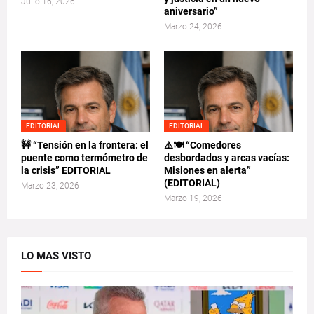
Julio 16, 2026
aniversario”
Marzo 24, 2026
EDITORIAL
EDITORIAL
🚧 “Tensión en la frontera: el
⚠️🍽️ “Comedores
puente como termómetro de
desbordados y arcas vacías:
la crisis” EDITORIAL
Misiones en alerta”
(EDITORIAL)
Marzo 23, 2026
Marzo 19, 2026
LO MAS VISTO