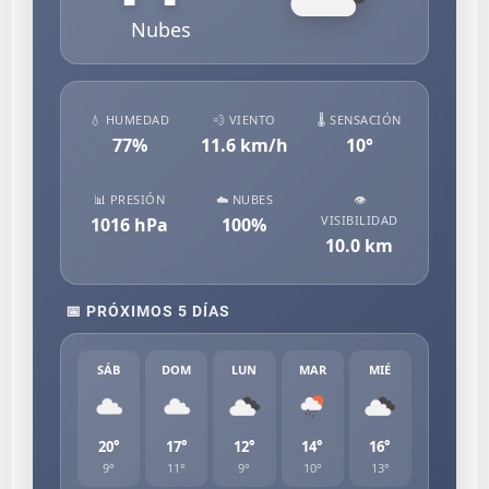
Nubes
💧 HUMEDAD
💨 VIENTO
🌡️ SENSACIÓN
77
%
11.6
km/h
10
°
📊 PRESIÓN
☁️ NUBES
👁️
VISIBILIDAD
1016
hPa
100
%
10.0
km
📅 PRÓXIMOS 5 DÍAS
SÁB
DOM
LUN
MAR
MIÉ
20°
17°
12°
14°
16°
9°
11°
9°
10°
13°