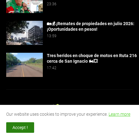
23:36
🏡💰 ¡Remates de propiedades en julio 2026:
¡Oportunidades en pesos!
13:59
Tres heridos en choque de motos en Ruta 216
cerca de San Ignacio 🏍️💥
17:42
Our website uses cookies to improve your experience.
Learn more
Ahora Misiones es tu fuente confiable de noticias locales,
Accept !
nacionales e internacionales. Mantente informado con nuestra
cobertura diaria y análisis profundo de los eventos que impactan