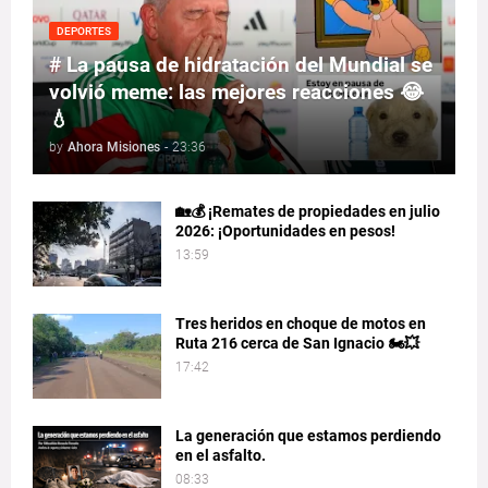
DEPORTES
# La pausa de hidratación del Mundial se
volvió meme: las mejores reacciones 😂
💧
by
Ahora Misiones
-
23:36
🏡💰 ¡Remates de propiedades en julio
2026: ¡Oportunidades en pesos!
13:59
Tres heridos en choque de motos en
Ruta 216 cerca de San Ignacio 🏍️💥
17:42
La generación que estamos perdiendo
en el asfalto.
08:33