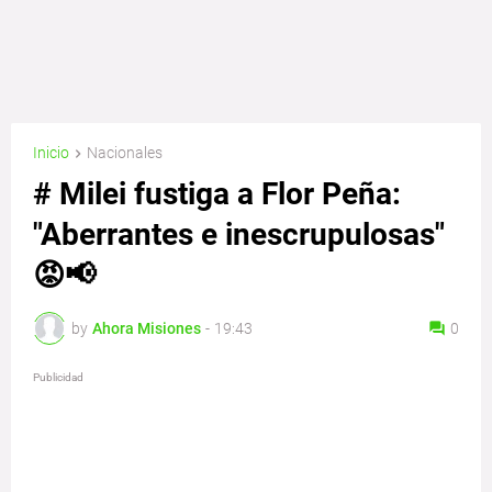
Inicio
Nacionales
# Milei fustiga a Flor Peña:
"Aberrantes e inescrupulosas"
😡📢
by
Ahora Misiones
-
19:43
0
Publicidad