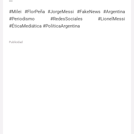
---
#Milei #FlorPeña #JorgeMessi #FakeNews #Argentina
#Periodismo #RedesSociales #LionelMessi
#ÉticaMediática #PolíticaArgentina
Publicidad