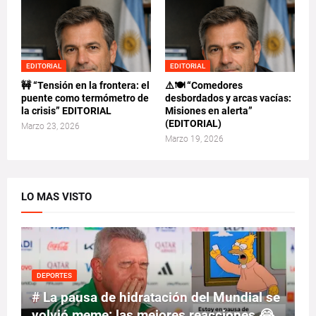
EDITORIAL
EDITORIAL
🚧 “Tensión en la frontera: el
⚠️🍽️ “Comedores
puente como termómetro de
desbordados y arcas vacías:
la crisis” EDITORIAL
Misiones en alerta”
(EDITORIAL)
Marzo 23, 2026
Marzo 19, 2026
LO MAS VISTO
DEPORTES
# La pausa de hidratación del Mundial se
volvió meme: las mejores reacciones 😂