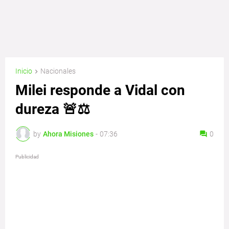
Inicio
Nacionales
Milei responde a Vidal con
dureza 🚨⚖️
by
Ahora Misiones
-
07:36
0
Publicidad