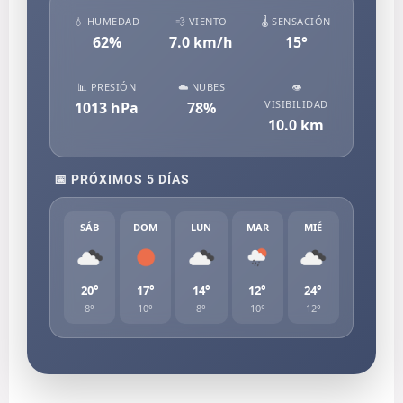
💧 HUMEDAD
💨 VIENTO
🌡️ SENSACIÓN
62
%
7.0
km/h
15
°
📊 PRESIÓN
☁️ NUBES
👁️
VISIBILIDAD
1013
hPa
78
%
10.0
km
📅 PRÓXIMOS 5 DÍAS
SÁB
DOM
LUN
MAR
MIÉ
20°
17°
14°
12°
24°
8°
10°
8°
10°
12°