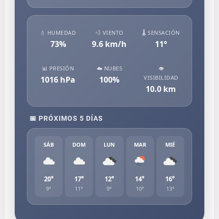
💧 HUMEDAD
💨 VIENTO
🌡️ SENSACIÓN
73
%
9.6
km/h
11
°
📊 PRESIÓN
☁️ NUBES
👁️
VISIBILIDAD
1016
hPa
100
%
10.0
km
📅 PRÓXIMOS 5 DÍAS
SÁB
DOM
LUN
MAR
MIÉ
20°
17°
12°
14°
16°
9°
11°
9°
10°
13°