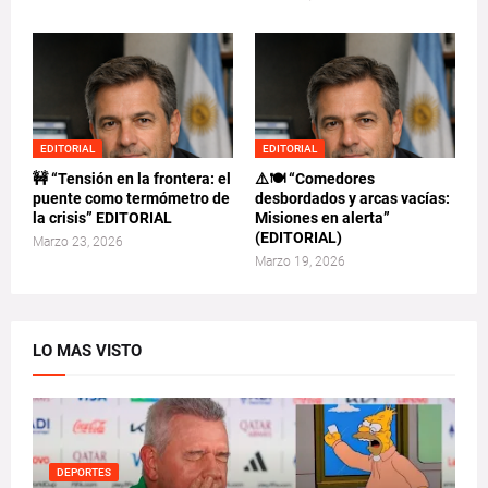
EDITORIAL
EDITORIAL
🚧 “Tensión en la frontera: el
⚠️🍽️ “Comedores
puente como termómetro de
desbordados y arcas vacías:
la crisis” EDITORIAL
Misiones en alerta”
(EDITORIAL)
Marzo 23, 2026
Marzo 19, 2026
LO MAS VISTO
DEPORTES