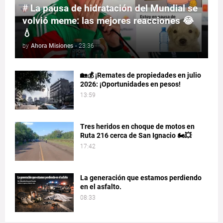
# La pausa de hidratación del Mundial se
volvió meme: las mejores reacciones 😂
💧
by
Ahora Misiones
-
23:36
🏡💰 ¡Remates de propiedades en julio
2026: ¡Oportunidades en pesos!
13:59
Tres heridos en choque de motos en
Ruta 216 cerca de San Ignacio 🏍️💥
17:42
La generación que estamos perdiendo
en el asfalto.
08:33