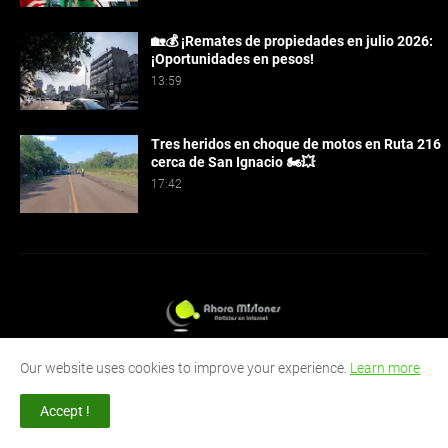
🏡💰 ¡Remates de propiedades en julio 2026:
¡Oportunidades en pesos!
13:59
Tres heridos en choque de motos en Ruta 216
cerca de San Ignacio 🏍️💥
17:42
Our website uses cookies to improve your experience.
Learn more
Ahora Misiones es tu fuente confiable de noticias locales,
nacionales e internacionales. Mantente informado con nuestra
cobertura diaria y análisis profundo de los eventos que impactan
Accept !
a Misiones y más allá.