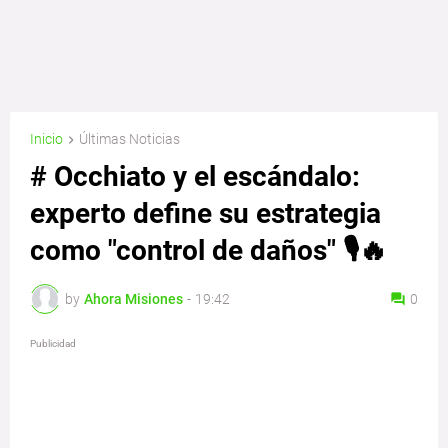
Inicio
Últimas Noticias
# Occhiato y el escándalo:
experto define su estrategia
como "control de daños" 🎙️🔥
by
Ahora Misiones
-
19:42
0
Publicidad