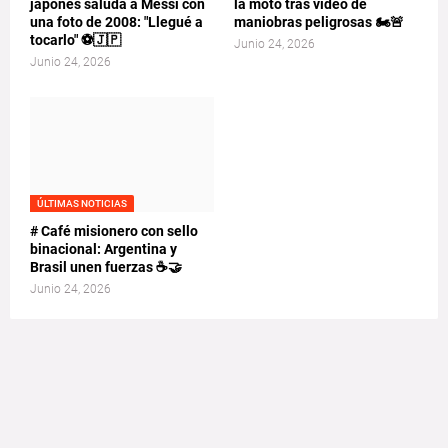
japonés saluda a Messi con
la moto tras video de
una foto de 2008: "Llegué a
maniobras peligrosas 🏍️🚨
tocarlo" ⚽🇯🇵
Junio 24, 2026
Junio 24, 2026
ÚLTIMAS NOTICIAS
# Café misionero con sello
binacional: Argentina y
Brasil unen fuerzas ☕🤝
Junio 24, 2026