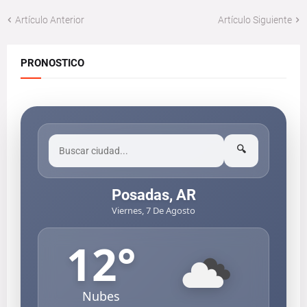
Artículo Anterior
Artículo Siguiente
PRONOSTICO
🔍
Posadas, AR
Viernes, 7 De Agosto
12
°
Nubes