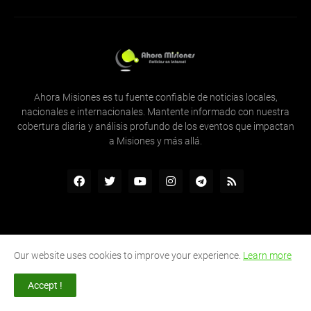
Ahora Misiones es tu fuente confiable de noticias locales,
nacionales e internacionales. Mantente informado con nuestra
cobertura diaria y análisis profundo de los eventos que impactan
a Misiones y más allá.
Home
About Us
Privacy Policy
Contact Us
Our website uses cookies to improve your experience.
Learn more
Inicio
Quienes Somos
Contactenos
RTL Version
Accept !
Shared by -
Tecnologia y Comunicaciones
Una empresa de -
Tecnología y Comunicaciones