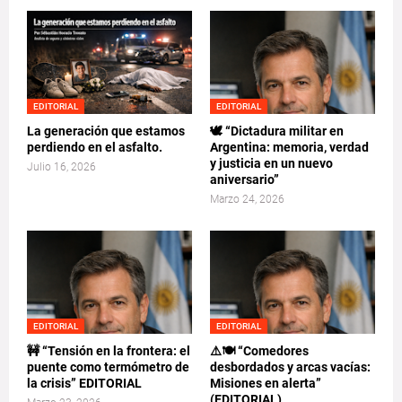
EDITORIAL
EDITORIAL
La generación que estamos
🕊️ “Dictadura militar en
perdiendo en el asfalto.
Argentina: memoria, verdad
y justicia en un nuevo
Julio 16, 2026
aniversario”
Marzo 24, 2026
EDITORIAL
EDITORIAL
🚧 “Tensión en la frontera: el
⚠️🍽️ “Comedores
puente como termómetro de
desbordados y arcas vacías:
la crisis” EDITORIAL
Misiones en alerta”
(EDITORIAL)