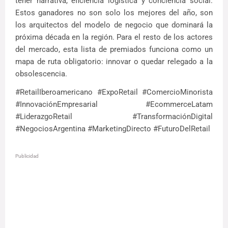
tener narrativa, eficiencia logística y conciencia social.
Estos ganadores no son solo los mejores del año, son
los arquitectos del modelo de negocio que dominará la
próxima década en la región. Para el resto de los actores
del mercado, esta lista de premiados funciona como un
mapa de ruta obligatorio: innovar o quedar relegado a la
obsolescencia.
#RetailIberoamericano #ExpoRetail #ComercioMinorista
#InnovaciónEmpresarial #EcommerceLatam
#LiderazgoRetail #TransformaciónDigital
#NegociosArgentina #MarketingDirecto #FuturoDelRetail
Publicidad