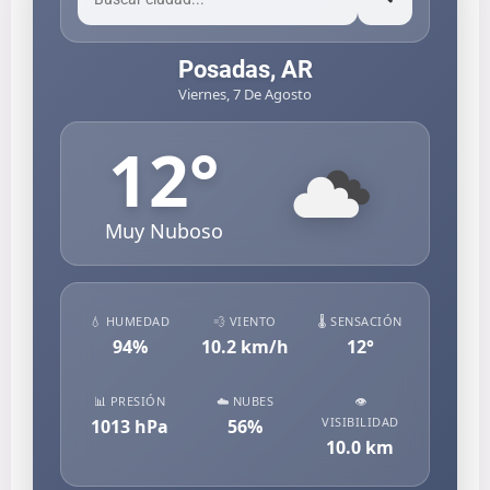
Posadas, AR
Viernes, 7 De Agosto
12
°
Muy Nuboso
💧 HUMEDAD
💨 VIENTO
🌡️ SENSACIÓN
94
%
10.2
km/h
12
°
📊 PRESIÓN
☁️ NUBES
👁️
VISIBILIDAD
1013
hPa
56
%
10.0
km