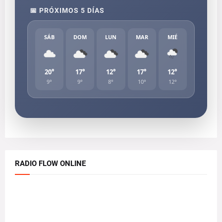
📅 PRÓXIMOS 5 DÍAS
SÁB
DOM
LUN
MAR
MIÉ
20°
17°
12°
17°
12°
9°
9°
8°
10°
12°
RADIO FLOW ONLINE