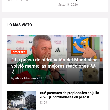
Marzo 23, 2026
Marzo 19, 2026
LO MAS VISTO
DEPORTES
# La pausa de hidratación del Mundial se
volvió meme: las mejores reacciones 😂
💧
by
Ahora Misiones
-
23:36
🏡💰 ¡Remates de propiedades en julio
2026: ¡Oportunidades en pesos!
13:59