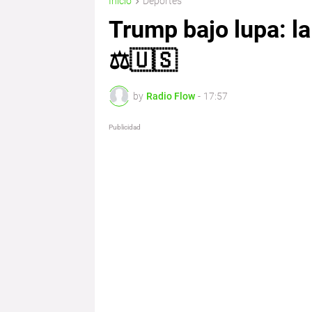
Inicio
Deportes
Trump bajo lupa: la
⚖️🇺🇸
by
Radio Flow
-
17:57
Publicidad