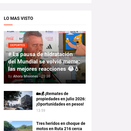
LO MAS VISTO
DEPORTES
# La pausa de hidratación
del Mundial se volvió meme:
las mejores reacciones 😂💧
by
Ahora Misiones
-
23:36
🏡💰 ¡Remates de
propiedades en julio 2026:
¡Oportunidades en pesos!
13:59
Tres heridos en choque de
motos en Ruta 216 cerca