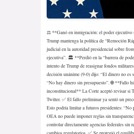
⚖️ **Ganó en inmigración: el poder ejecutivo 
Trump mantenga la política de “Remoción Rápi
judicial en la autoridad presidencial sobre fron
ejecutiva”. 🏛️ **Perdió en la “barrera de pod
intento de Trump de reasignar fondos militares
decisión unánime (9-0) dijo: “El dinero no es s
“No hay dinero sin presupuesto”. 🌐 **Fallo his
inconstitucional** La Corte aceptó revisar si
Twitter. ✅ El fallo preliminar ya sentó un pre
Esto podría limitar a futuros presidentes: “No p
OEA no puede imponer reglas sin transparenci
controlar directamente agencias federales sin 
cambios regulatorios. ✅ Se protegió el equilib