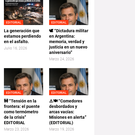
EDITORIAL
EDITORIAL
La generación que
🕊️ “Dictadura militar
estamos perdiendo
en Argentina:
en el asfalto.
memoria, verdad y
justicia en un nuevo
Julio 16, 2026
aniversario”
Marzo 24, 2026
EDITORIAL
EDITORIAL
🚧 “Tensión en la
⚠️🍽️ “Comedores
frontera: el puente
desbordados y
como termómetro
arcas vacías:
de la crisis”
Misiones en alerta”
EDITORIAL
(EDITORIAL)
Marzo 23, 2026
Marzo 19, 2026