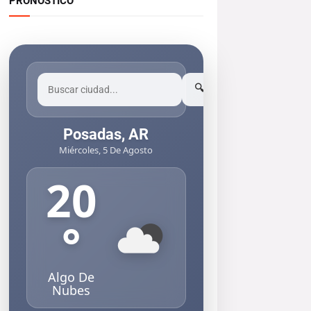
PRONOSTICO
🔍
Posadas, AR
Miércoles, 5 De Agosto
20
°
Algo De
Nubes