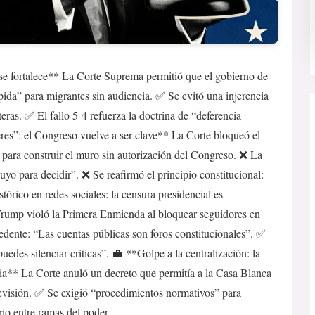
se fortalece** La Corte Suprema permitió que el gobierno de
da” para migrantes sin audiencia. ✅ Se evitó una injerencia
teras. ✅ El fallo 5-4 refuerza la doctrina de “deferencia
eres”: el Congreso vuelve a ser clave** La Corte bloqueó el
 para construir el muro sin autorización del Congreso. ❌ La
uyo para decidir”. ❌ Se reafirmó el principio constitucional:
tórico en redes sociales: la censura presidencial es
 Trump violó la Primera Enmienda al bloquear seguidores en
cedente: “Las cuentas públicas son foros constitucionales”. ✅
uedes silenciar críticas”. 💼 **Golpe a la centralización: la
a** La Corte anuló un decreto que permitía a la Casa Blanca
revisión. ✅ Se exigió “procedimientos normativos” para
rio entre ramas del poder.