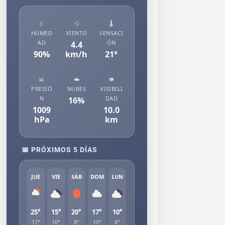
💧
💨
🌡️
HUMED
VIENTO
SENSACI
AD
ÓN
4.4
90
%
km/h
21
°
📊
☁️
👁️
PRESIÓ
NUBES
VISIBILI
N
DAD
16
%
1009
10.0
hPa
km
📅 PRÓXIMOS 5 DÍAS
JUE
VIE
SÁB
DOM
LUN
25°
15°
20°
17°
10°
17°
10°
8°
10°
8°