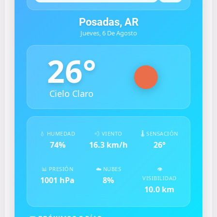
Posadas, AR
Jueves, 6 De Agosto
26
°
Cielo Claro
💧 HUMEDAD
💨 VIENTO
🌡️ SENSACIÓN
74
%
16.3
km/h
26
°
📊 PRESIÓN
☁️ NUBES
👁️
VISIBILIDAD
1001
hPa
8
%
10.0
km