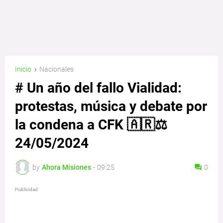
Inicio
Nacionales
# Un año del fallo Vialidad:
protestas, música y debate por
la condena a CFK 🇦🇷⚖️
24/05/2024
by
Ahora Misiones
-
09:25
0
Publicidad