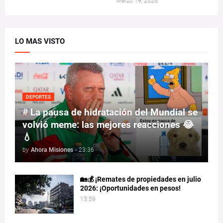
Marzo 19, 2026
LO MAS VISTO
DEPORTES
# La pausa de hidratación del Mundial se
volvió meme: las mejores reacciones 😂
💧
by
Ahora Misiones
-
23:36
🏡💰 ¡Remates de propiedades en julio
2026: ¡Oportunidades en pesos!
13:59