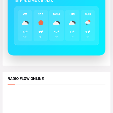
📅 PRÓXIMOS 5 DÍAS
VIE
SÁB
DOM
LUN
MAR
16°
19°
17°
13°
13°
10°
9°
9°
9°
9°
RADIO FLOW ONLINE