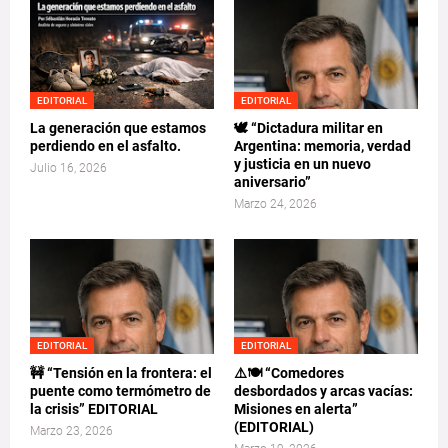
EDITORIAL
EDITORIAL
La generación que estamos
🕊️ “Dictadura militar en
perdiendo en el asfalto.
Argentina: memoria, verdad
y justicia en un nuevo
Julio 16, 2026
aniversario”
Marzo 24, 2026
EDITORIAL
EDITORIAL
🚧 “Tensión en la frontera: el
⚠️🍽️ “Comedores
puente como termómetro de
desbordados y arcas vacías:
la crisis” EDITORIAL
Misiones en alerta”
(EDITORIAL)
Marzo 23, 2026