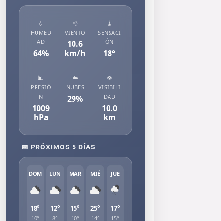
💧
💨
🌡️
HUMED
VIENTO
SENSACI
AD
ÓN
10.6
64
%
km/h
18
°
📊
☁️
👁️
PRESIÓ
NUBES
VISIBILI
N
DAD
29
%
1009
10.0
hPa
km
📅 PRÓXIMOS 5 DÍAS
DOM
LUN
MAR
MIÉ
JUE
18°
12°
15°
25°
17°
10°
8°
10°
14°
15°