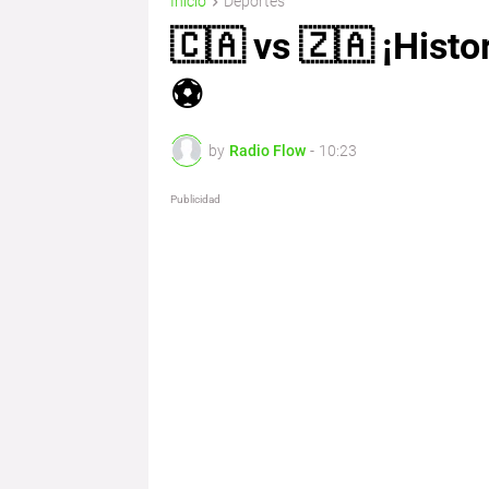
Inicio
Deportes
🇨🇦 vs 🇿🇦 ¡Histo
⚽
by
Radio Flow
-
10:23
Publicidad