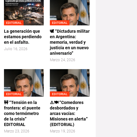
EDITORIAL
EDITORIAL
La generación que
🕊️ “Dictadura militar
estamos perdiendo
en Argentina:
en el asfalto.
memoria, verdad y
justicia en un nuevo
Julio 16, 2026
aniversario”
Marzo 24, 2026
EDITORIAL
EDITORIAL
🚧 “Tensión en la
⚠️🍽️ “Comedores
frontera: el puente
desbordados y
como termómetro
arcas vacías:
de la crisis”
Misiones en alerta”
EDITORIAL
(EDITORIAL)
Marzo 23, 2026
Marzo 19, 2026