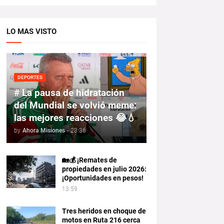
LO MAS VISTO
DEPORTES
# La pausa de hidratación
del Mundial se volvió meme:
las mejores reacciones 😂💧
by
Ahora Misiones
-
23:36
🏡💰 ¡Remates de
propiedades en julio 2026:
¡Oportunidades en pesos!
13:59
Tres heridos en choque de
motos en Ruta 216 cerca