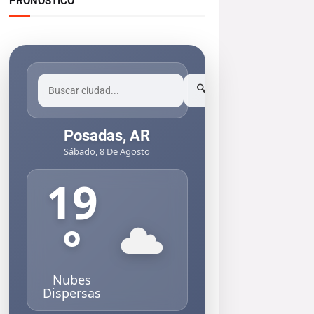
PRONOSTICO
🔍
Posadas, AR
Sábado, 8 De Agosto
19
°
Nubes
Dispersas