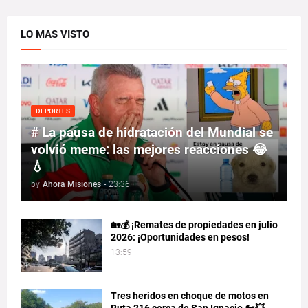
LO MAS VISTO
DEPORTES
# La pausa de hidratación del Mundial se
volvió meme: las mejores reacciones 😂
💧
by
Ahora Misiones
-
23:36
🏡💰 ¡Remates de propiedades en julio
2026: ¡Oportunidades en pesos!
13:59
Tres heridos en choque de motos en