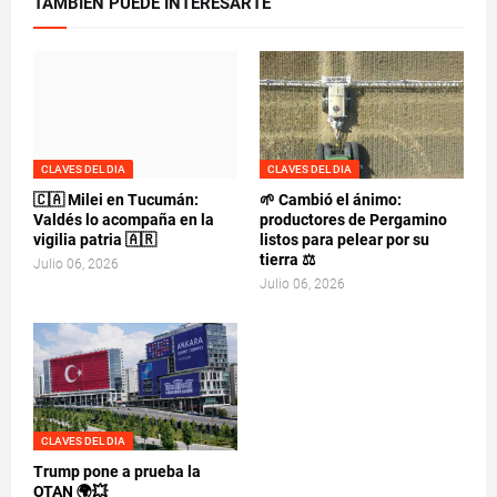
TAMBIEN PUEDE INTERESARTE
CLAVES DEL DIA
CLAVES DEL DIA
🇨🇦 Milei en Tucumán:
🌱 Cambió el ánimo:
Valdés lo acompaña en la
productores de Pergamino
vigilia patria 🇦🇷
listos para pelear por su
tierra ⚖️
Julio 06, 2026
Julio 06, 2026
CLAVES DEL DIA
Trump pone a prueba la
OTAN 🌍💥