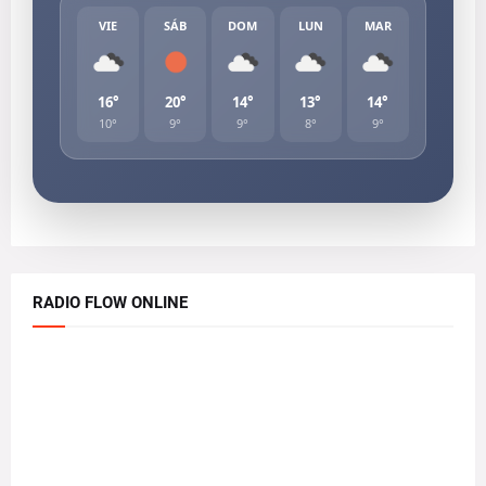
VIE
SÁB
DOM
LUN
MAR
16°
20°
14°
13°
14°
10°
9°
9°
8°
9°
RADIO FLOW ONLINE