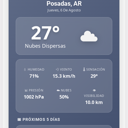
Posadas, AR
Jueves, 6 De Agosto
27
°
Nubes Dispersas
💧 HUMEDAD
💨 VIENTO
🌡️ SENSACIÓN
71
%
15.3
km/h
29
°
📊 PRESIÓN
☁️ NUBES
👁️
VISIBILIDAD
1002
hPa
50
%
10.0
km
📅 PRÓXIMOS 5 DÍAS