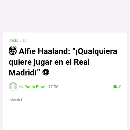
Inicio
IA
🤯 Alfie Haaland: “¡Qualquiera
quiere jugar en el Real
Madrid!” ⚽
by
Radio Flow
-
17:56
0
Publicidad