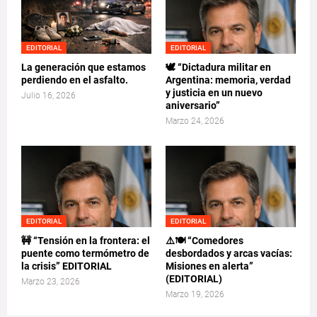
EDITORIAL
EDITORIAL
La generación que estamos
🕊️ “Dictadura militar en
perdiendo en el asfalto.
Argentina: memoria, verdad
y justicia en un nuevo
Julio 16, 2026
aniversario”
Marzo 24, 2026
EDITORIAL
EDITORIAL
🚧 “Tensión en la frontera: el
⚠️🍽️ “Comedores
puente como termómetro de
desbordados y arcas vacías:
la crisis” EDITORIAL
Misiones en alerta”
(EDITORIAL)
Marzo 23, 2026
Marzo 19, 2026