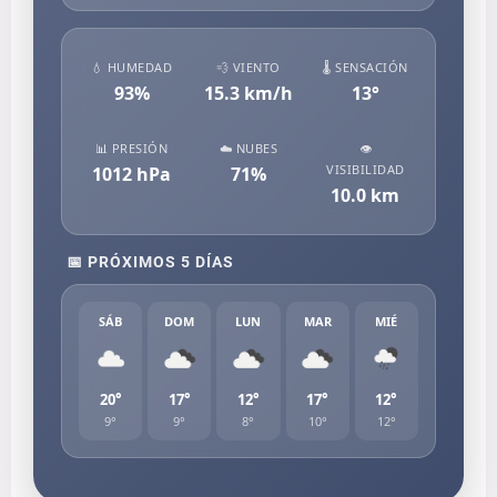
💧 HUMEDAD
💨 VIENTO
🌡️ SENSACIÓN
93
%
15.3
km/h
13
°
📊 PRESIÓN
☁️ NUBES
👁️
VISIBILIDAD
1012
hPa
71
%
10.0
km
📅 PRÓXIMOS 5 DÍAS
SÁB
DOM
LUN
MAR
MIÉ
20°
17°
12°
17°
12°
9°
9°
8°
10°
12°