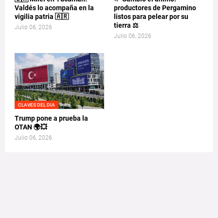
Valdés lo acompaña en la
productores de Pergamino
vigilia patria 🇦🇷
listos para pelear por su
tierra ⚖️
Julio 06, 2026
Julio 06, 2026
CLAVES DEL DIA
Trump pone a prueba la
OTAN 🌍💥
Julio 06, 2026