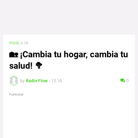
Inicio
IA
🏡 ¡Cambia tu hogar, cambia tu
salud! 🥦
by
Radio Flow
-
15:16
0
Publicidad