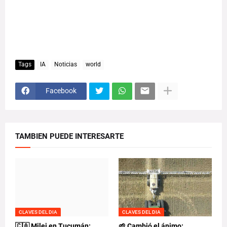
Tags
IA
Noticias
world
Facebook
TAMBIEN PUEDE INTERESARTE
CLAVES DEL DIA
CLAVES DEL DIA
🇨🇦 Milei en Tucumán:
🌱 Cambió el ánimo: