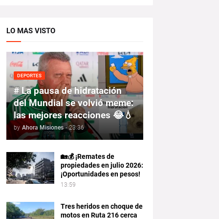
LO MAS VISTO
DEPORTES
# La pausa de hidratación
del Mundial se volvió meme:
las mejores reacciones 😂💧
by
Ahora Misiones
-
23:36
🏡💰 ¡Remates de
propiedades en julio 2026:
¡Oportunidades en pesos!
13:59
Tres heridos en choque de
motos en Ruta 216 cerca