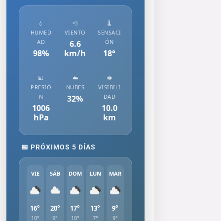
💧
💨
🌡️
HUMED
VIENTO
SENSACI
AD
ÓN
6.6
98
%
km/h
18
°
📊
☁️
👁️
PRESIÓ
NUBES
VISIBILI
N
DAD
32
%
1006
10.0
hPa
km
📅 PRÓXIMOS 5 DÍAS
VIE
SÁB
DOM
LUN
MAR
16°
20°
17°
13°
9°
10°
9°
10°
7°
9°