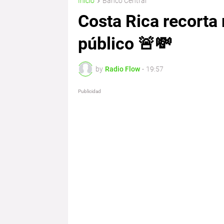
Inicio
Banco Central
Costa Rica recorta
público 🚨💸
by
Radio Flow
-
19:57
Publicidad