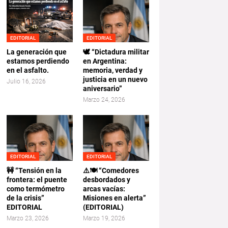
EDITORIAL
EDITORIAL
La generación que
🕊️ “Dictadura militar
estamos perdiendo
en Argentina:
en el asfalto.
memoria, verdad y
justicia en un nuevo
Julio 16, 2026
aniversario”
Marzo 24, 2026
EDITORIAL
EDITORIAL
🚧 “Tensión en la
⚠️🍽️ “Comedores
frontera: el puente
desbordados y
como termómetro
arcas vacías:
de la crisis”
Misiones en alerta”
EDITORIAL
(EDITORIAL)
Marzo 23, 2026
Marzo 19, 2026