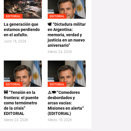
EDITORIAL
EDITORIAL
La generación que
🕊️ “Dictadura militar
estamos perdiendo
en Argentina:
en el asfalto.
memoria, verdad y
justicia en un nuevo
Julio 16, 2026
aniversario”
Marzo 24, 2026
EDITORIAL
EDITORIAL
🚧 “Tensión en la
⚠️🍽️ “Comedores
frontera: el puente
desbordados y
como termómetro
arcas vacías:
de la crisis”
Misiones en alerta”
EDITORIAL
(EDITORIAL)
Marzo 23, 2026
Marzo 19, 2026