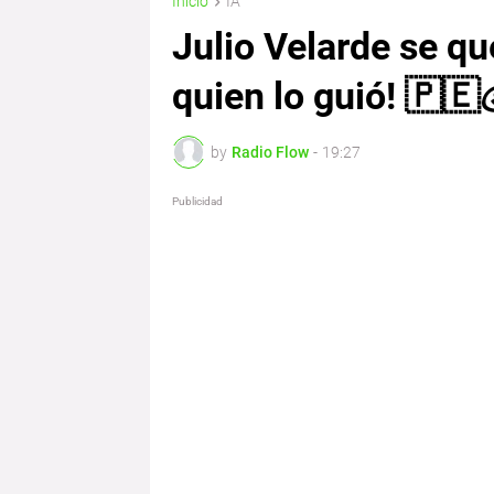
Inicio
IA
Julio Velarde se q
quien lo guió! 🇵🇪
by
Radio Flow
-
19:27
Publicidad