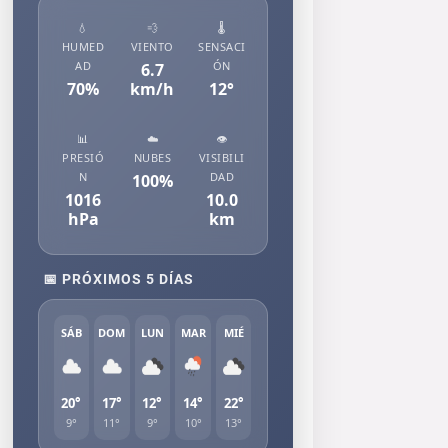
💧
💨
🌡️
HUMED
VIENTO
SENSACI
AD
ÓN
6.7
70
%
km/h
12
°
📊
☁️
👁️
PRESIÓ
NUBES
VISIBILI
N
DAD
100
%
1016
10.0
hPa
km
📅 PRÓXIMOS 5 DÍAS
SÁB
DOM
LUN
MAR
MIÉ
20°
17°
12°
14°
22°
9°
11°
9°
10°
13°