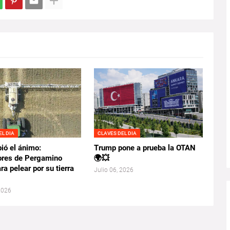
EL DIA
CLAVES DEL DIA
ió el ánimo:
Trump pone a prueba la OTAN
ores de Pergamino
🌍💥
ara pelear por su tierra
Julio 06, 2026
 2026