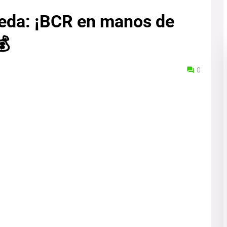
ueda: ¡BCR en manos de
💰
0