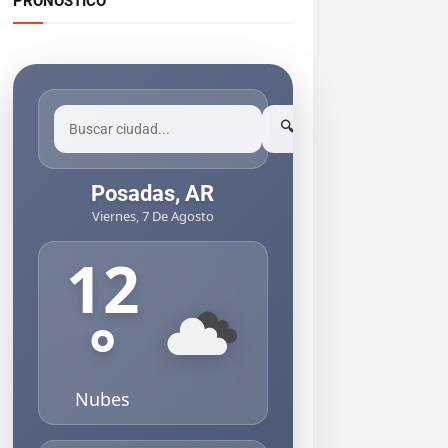
PRONOSTICO
🔍
Posadas, AR
Viernes, 7 De Agosto
12
°
Nubes