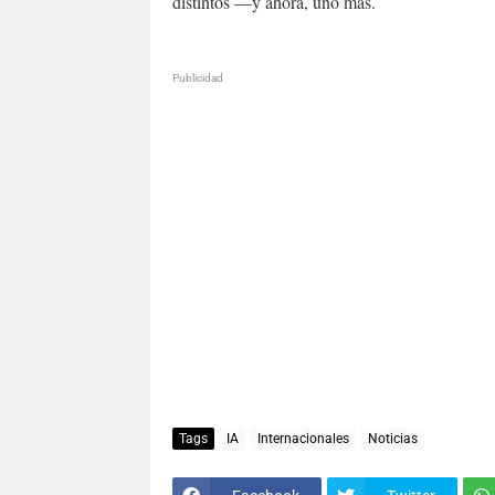
distintos —y ahora, uno más.
Publicidad
Tags
IA
Internacionales
Noticias