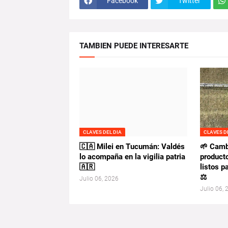
Facebook
Twitter
TAMBIEN PUEDE INTERESARTE
CLAVES DEL DIA
CLAVES D
🇨🇦 Milei en Tucumán: Valdés
🌱 Camb
lo acompaña en la vigilia patria
product
🇦🇷
listos p
⚖️
Julio 06, 2026
Julio 06,