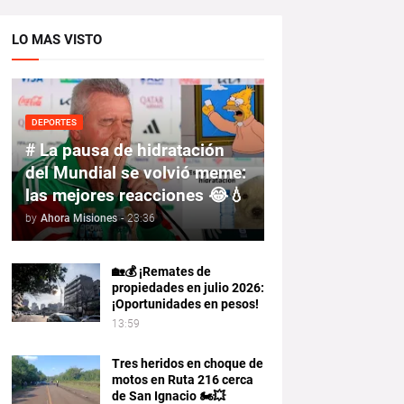
LO MAS VISTO
DEPORTES
# La pausa de hidratación
del Mundial se volvió meme:
las mejores reacciones 😂💧
by
Ahora Misiones
-
23:36
🏡💰 ¡Remates de
propiedades en julio 2026:
¡Oportunidades en pesos!
13:59
Tres heridos en choque de
motos en Ruta 216 cerca
de San Ignacio 🏍️💥