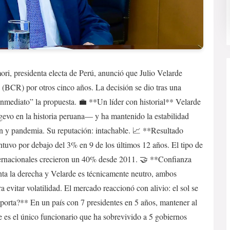
i, presidenta electa de Perú, anunció que Julio Velarde
 (BCR) por otros cinco años. La decisión se dio tras una
inmediato” la propuesta. 💼 **Un líder con historial** Velarde
vo en la historia peruana— y ha mantenido la estabilidad
ión y pandemia. Su reputación: intachable. 📈 **Resultado
ntuvo por debajo del 3% en 9 de los últimos 12 años. El tipo de
nternacionales crecieron un 40% desde 2011. 🤝 **Confianza
nta la derecha y Velarde es técnicamente neutro, ambos
a evitar volatilidad. El mercado reaccionó con alivio: el sol se
porta?** En un país con 7 presidentes en 5 años, mantener al
e es el único funcionario que ha sobrevivido a 5 gobiernos