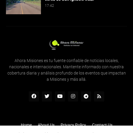
17:42
Ahora Misiones es tu fuente confiable de noticias locales,
nacionales e internacionales. Mantente informado con nuestra
cobertura diaria y análisis profundo de los eventos que impactan
a Misiones y más allá.
Home
About Us
Privacy Policy
Contact Us
Inicio
Quienes Somos
Contactenos
RTL Version