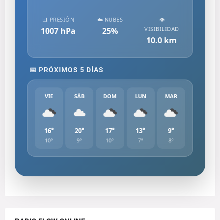
📊 PRESIÓN
☁️ NUBES
👁️
VISIBILIDAD
1007
hPa
25
%
10.0
km
📅 PRÓXIMOS 5 DÍAS
VIE
SÁB
DOM
LUN
MAR
16°
20°
17°
13°
9°
10°
9°
10°
7°
8°