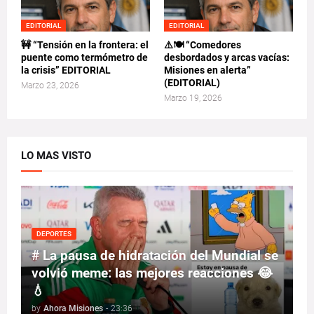
EDITORIAL
EDITORIAL
🚧 “Tensión en la frontera: el
⚠️🍽️ “Comedores
puente como termómetro de
desbordados y arcas vacías:
la crisis” EDITORIAL
Misiones en alerta”
(EDITORIAL)
Marzo 23, 2026
Marzo 19, 2026
LO MAS VISTO
DEPORTES
# La pausa de hidratación del Mundial se
volvió meme: las mejores reacciones 😂
💧
by
Ahora Misiones
-
23:36