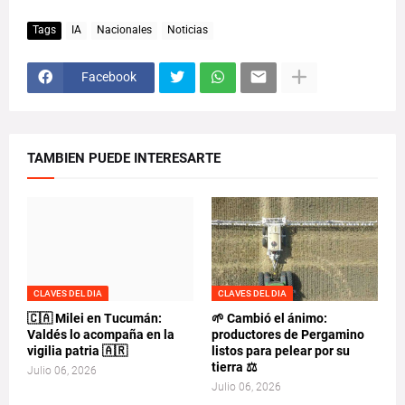
Tags
IA
Nacionales
Noticias
Facebook
TAMBIEN PUEDE INTERESARTE
CLAVES DEL DIA
CLAVES DEL DIA
🇨🇦 Milei en Tucumán:
🌱 Cambió el ánimo:
Valdés lo acompaña en la
productores de Pergamino
vigilia patria 🇦🇷
listos para pelear por su
tierra ⚖️
Julio 06, 2026
Julio 06, 2026