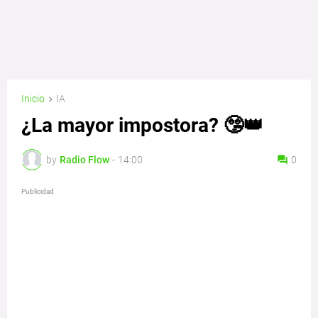
Inicio
IA
¿La mayor impostora? 🤥👑
by
Radio Flow
-
14:00
0
Publicidad