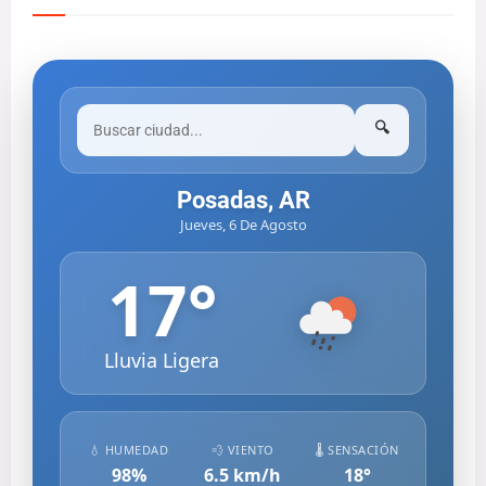
🔍
Posadas, AR
Jueves, 6 De Agosto
17
°
Lluvia Ligera
💧 HUMEDAD
💨 VIENTO
🌡️ SENSACIÓN
98
%
6.5
km/h
18
°