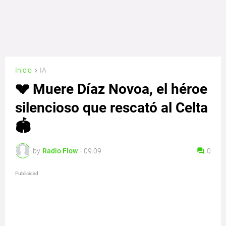
Inicio
IA
💔 Muere Díaz Novoa, el héroe
silencioso que rescató al Celta
🏟️
by
Radio Flow
-
09:09
0
Publicidad