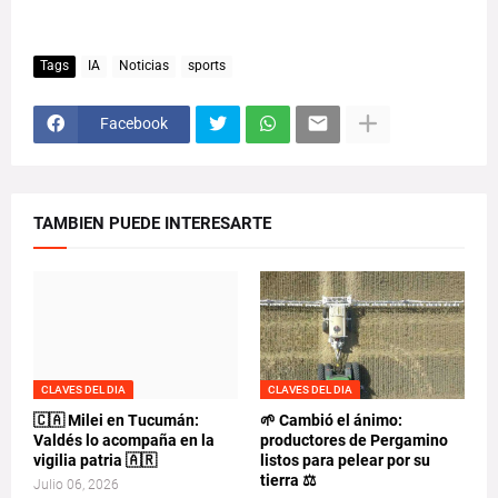
Tags
IA
Noticias
sports
Facebook
TAMBIEN PUEDE INTERESARTE
CLAVES DEL DIA
CLAVES DEL DIA
🇨🇦 Milei en Tucumán:
🌱 Cambió el ánimo:
Valdés lo acompaña en la
productores de Pergamino
vigilia patria 🇦🇷
listos para pelear por su
tierra ⚖️
Julio 06, 2026