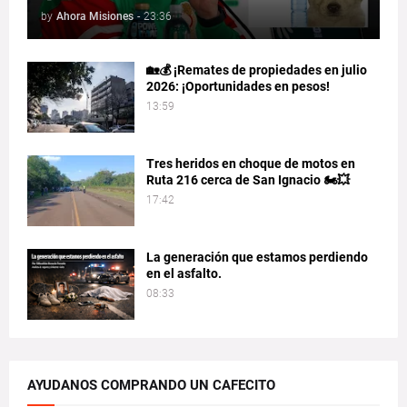
by
Ahora Misiones
-
23:36
🏡💰 ¡Remates de propiedades en julio
2026: ¡Oportunidades en pesos!
13:59
Tres heridos en choque de motos en
Ruta 216 cerca de San Ignacio 🏍️💥
17:42
La generación que estamos perdiendo
en el asfalto.
08:33
AYUDANOS COMPRANDO UN CAFECITO