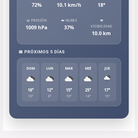
72
%
10.1
km/h
18
°
📊 PRESIÓN
☁️ NUBES
👁️
VISIBILIDAD
1009
hPa
37
%
10.0
km
📅 PRÓXIMOS 5 DÍAS
DOM
LUN
MAR
MIÉ
JUE
18°
12°
15°
25°
17°
10°
8°
10°
14°
15°