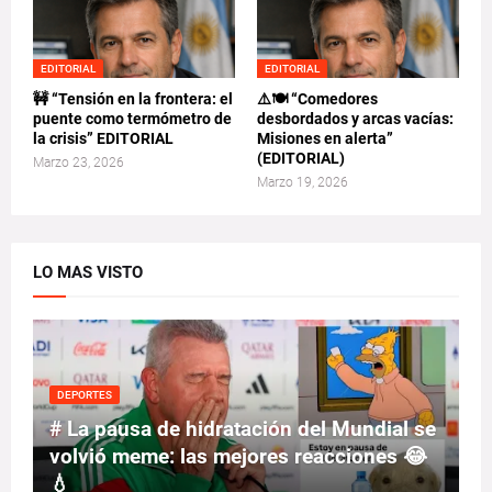
EDITORIAL
EDITORIAL
🚧 “Tensión en la frontera: el
⚠️🍽️ “Comedores
puente como termómetro de
desbordados y arcas vacías:
la crisis” EDITORIAL
Misiones en alerta”
(EDITORIAL)
Marzo 23, 2026
Marzo 19, 2026
LO MAS VISTO
DEPORTES
# La pausa de hidratación del Mundial se
volvió meme: las mejores reacciones 😂
💧