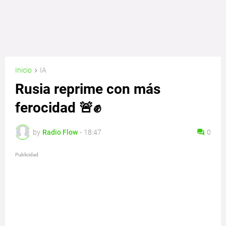
Inicio
IA
Rusia reprime con más
ferocidad 🚨✊
by
Radio Flow
-
18:47
0
Publicidad