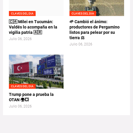
CLAVES DEL DIA
CLAVES DEL DIA
🇨🇦 Milei en Tucumán:
🌱 Cambió el ánimo:
Valdés lo acompaña en la
productores de Pergamino
vigilia patria 🇦🇷
listos para pelear por su
tierra ⚖️
Julio 06, 2026
Julio 06, 2026
CLAVES DEL DIA
Trump pone a prueba la
OTAN 🌍💥
Julio 06, 2026