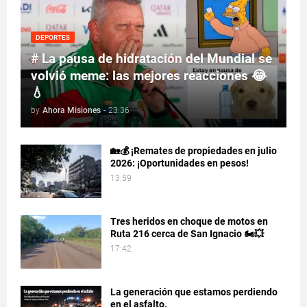
DEPORTES
# La pausa de hidratación del Mundial se
volvió meme: las mejores reacciones 😂
💧
by
Ahora Misiones
-
23:36
🏡💰 ¡Remates de propiedades en julio
2026: ¡Oportunidades en pesos!
13:59
Tres heridos en choque de motos en
Ruta 216 cerca de San Ignacio 🏍️💥
17:42
La generación que estamos perdiendo
en el asfalto.