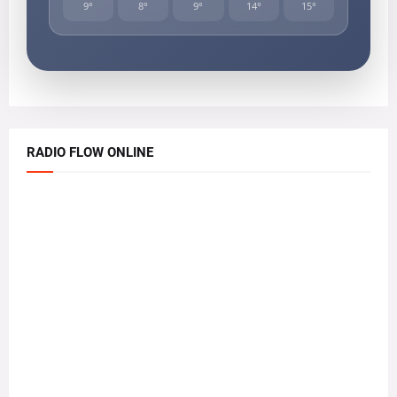
9°
8°
9°
14°
15°
RADIO FLOW ONLINE