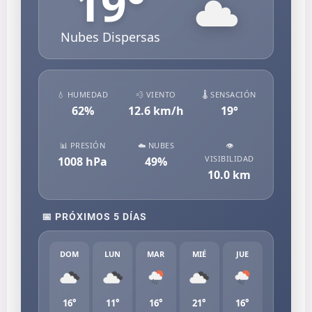
19
°
Nubes Dispersas
💧 HUMEDAD
💨 VIENTO
🌡️ SENSACIÓN
62
%
12.6
km/h
19
°
📊 PRESIÓN
☁️ NUBES
👁️
VISIBILIDAD
1008
hPa
49
%
10.0
km
📅 PRÓXIMOS 5 DÍAS
DOM
LUN
MAR
MIÉ
JUE
16°
11°
16°
21°
16°