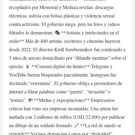
recopilados por Memorial y Meduza revelan: descargas
eléctricas, asfixia con bolsas plásticas y violencia sexual
contra activistas. El gobierno niega, pero las fotos y videos
filtrados lo demuestran. 🎭 **Artistas y intelectuales en el
exilio** Más de 400 artistas, escritores y cineastas huyeron
desde 2022. El director Kirill Serebrennikov fue condenado a
5 años de arresto domiciliario por “difundir mentiras” sobre el
ejército. 📱 **Censura digital sin límites** Telegram y
YouTube fueron bloqueados parcialmente. Instagram fue
declarado “extremista”. El gobierno obliga a proveedores de
internet a filtrar palabras como “guerra”, “invasión” o
“tortura”. 💸 **Multas y expropiaciones** Empresarios
críticos han visto sus empresas incautadas. Una artista fue
multada con 2 millones de rublos (USD 22.000) por publicar
un dibujo de un soldado llorando. 🔗 **La red de miedo se
extiende** Vecinos denuncian a otros por “deslealtad”.