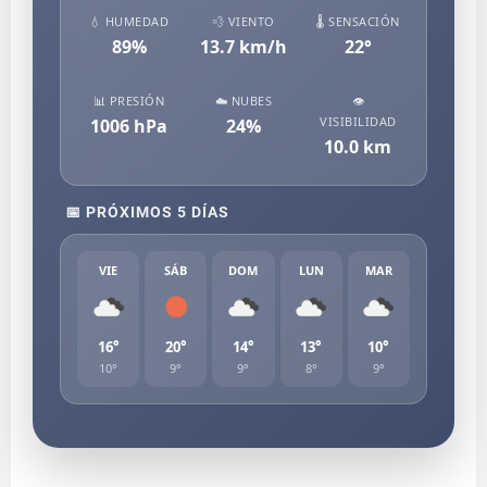
💧 HUMEDAD
💨 VIENTO
🌡️ SENSACIÓN
89
%
13.7
km/h
22
°
📊 PRESIÓN
☁️ NUBES
👁️
VISIBILIDAD
1006
hPa
24
%
10.0
km
📅 PRÓXIMOS 5 DÍAS
VIE
SÁB
DOM
LUN
MAR
16°
20°
14°
13°
10°
10°
9°
9°
8°
9°