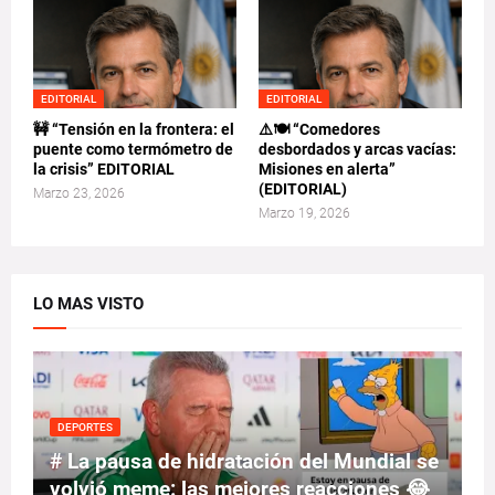
EDITORIAL
EDITORIAL
🚧 “Tensión en la frontera: el
⚠️🍽️ “Comedores
puente como termómetro de
desbordados y arcas vacías:
la crisis” EDITORIAL
Misiones en alerta”
(EDITORIAL)
Marzo 23, 2026
Marzo 19, 2026
LO MAS VISTO
DEPORTES
# La pausa de hidratación del Mundial se
volvió meme: las mejores reacciones 😂