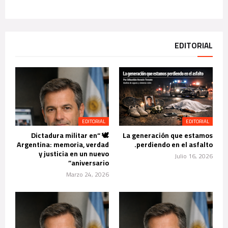
EDITORIAL
EDITORIAL
EDITORIAL
🕊️ “Dictadura militar en
La generación que estamos
Argentina: memoria, verdad
perdiendo en el asfalto.
y justicia en un nuevo
Julio 16, 2026
aniversario”
Marzo 24, 2026