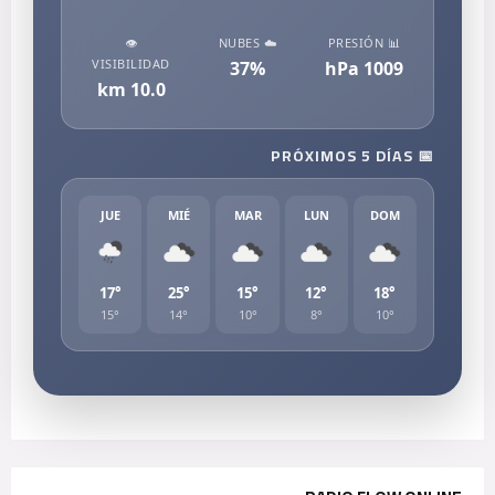
👁️
☁️ NUBES
📊 PRESIÓN
VISIBILIDAD
37
%
hPa
1009
km
10.0
📅 PRÓXIMOS 5 DÍAS
JUE
MIÉ
MAR
LUN
DOM
17°
25°
15°
12°
18°
15°
14°
10°
8°
10°