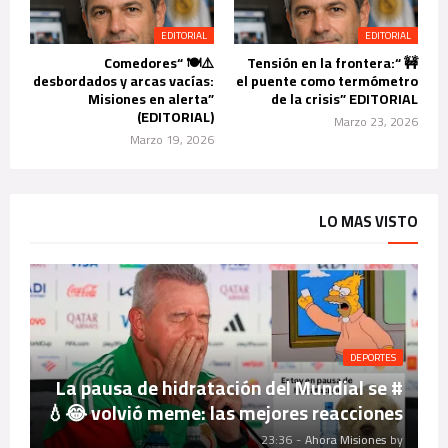
EDITORIAL
EDITORIAL
⚠️🍽️ “Comedores
🚧 “Tensión en la frontera:
desbordados y arcas vacías:
el puente como termómetro
Misiones en alerta”
de la crisis” EDITORIAL
(EDITORIAL)
Marzo 23, 2026
Marzo 19, 2026
LO MAS VISTO
DEPORTES
# La pausa de hidratación del Mundial se
volvió meme: las mejores reacciones 😂💧
23:36
-
Ahora Misiones
by