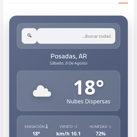
🔍
Posadas, AR
Sábado, 8 De Agosto
18
°
Nubes Dispersas
🌡️ SENSACIÓN
💨 VIENTO
💧 HUMEDAD
18
°
km/h
10.1
72
%