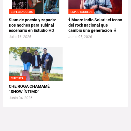
ESPECTACULOS
ESPECTACULOS
Slam de poesía y zapada:
🕯️ Muere Indio Solari: el ícono
Dos noches para subir al
del rock nacional que
escenario en Estudio HD
cambió una generación 🎸
Julio 16, 2026
Junio 05, 2026
CULTURA
CHE ROGA CHAMAMÉ
“SHOW ÍNTIMO”
Junio 04, 2026