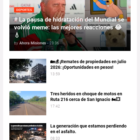
DEPORTES
# La pausa de hidratación del Mundial se
volvió meme: las mejores reacciones 😂
💧
by
Ahora Misiones
-
23:36
🏡💰 ¡Remates de propiedades en julio
2026: ¡Oportunidades en pesos!
13:59
Tres heridos en choque de motos en
Ruta 216 cerca de San Ignacio 🏍️💥
17:42
La generación que estamos perdiendo
en el asfalto.
08:33