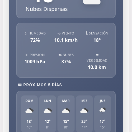
Nubes Dispersas
💧 HUMEDAD
💨 VIENTO
🌡️ SENSACIÓN
72
%
10.1
km/h
18
°
📊 PRESIÓN
☁️ NUBES
👁️
VISIBILIDAD
1009
hPa
37
%
10.0
km
📅 PRÓXIMOS 5 DÍAS
DOM
LUN
MAR
MIÉ
JUE
18°
12°
15°
25°
17°
10°
8°
10°
14°
15°