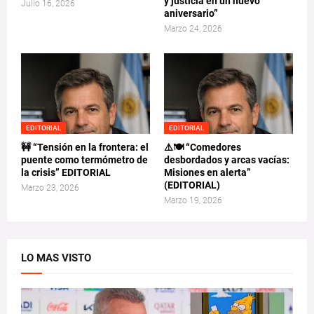
y justicia en un nuevo
Julio 16, 2026
aniversario”
Marzo 24, 2026
EDITORIAL
EDITORIAL
🚧 “Tensión en la frontera: el
⚠️🍽️ “Comedores
puente como termómetro de
desbordados y arcas vacías:
la crisis” EDITORIAL
Misiones en alerta”
(EDITORIAL)
Marzo 23, 2026
Marzo 19, 2026
LO MAS VISTO