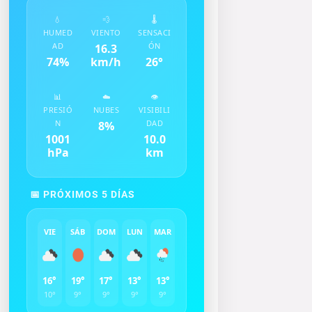
💧
💨
🌡️
HUMED
VIENTO
SENSACI
AD
ÓN
16.3
74
%
km/h
26
°
📊
☁️
👁️
PRESIÓ
NUBES
VISIBILI
N
DAD
8
%
1001
10.0
hPa
km
📅 PRÓXIMOS 5 DÍAS
VIE
SÁB
DOM
LUN
MAR
16°
19°
17°
13°
13°
10°
9°
9°
9°
9°