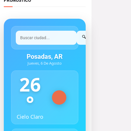
PRONOSTICO
🔍
Posadas, AR
Jueves, 6 De Agosto
26
°
Cielo Claro