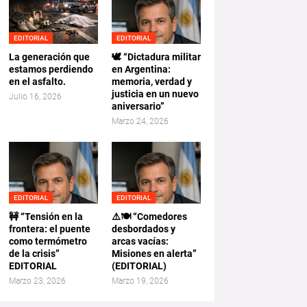
EDITORIAL
EDITORIAL
La generación que
🕊️ “Dictadura militar
estamos perdiendo
en Argentina:
en el asfalto.
memoria, verdad y
justicia en un nuevo
Julio 16, 2026
aniversario”
Marzo 24, 2026
EDITORIAL
EDITORIAL
🚧 “Tensión en la
⚠️🍽️ “Comedores
frontera: el puente
desbordados y
como termómetro
arcas vacías:
de la crisis”
Misiones en alerta”
EDITORIAL
(EDITORIAL)
Marzo 23, 2026
Marzo 19, 2026