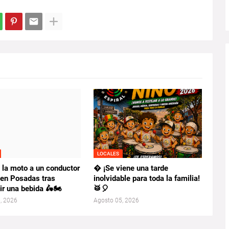
LOCALES
 la moto a un conductor
� ¡Se viene una tarde
 en Posadas tras
inolvidable para toda la familia!
r una bebida 🛵🏍️
🥁🎈
, 2026
Agosto 05, 2026