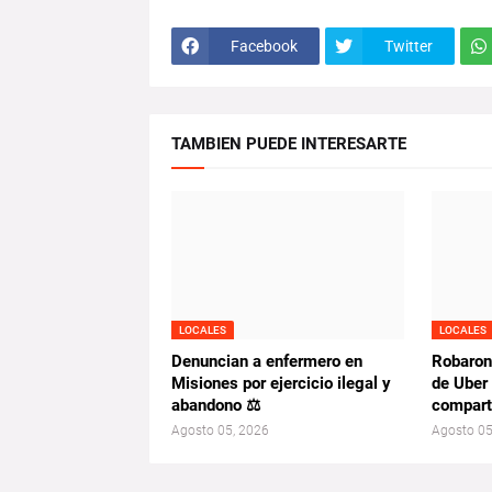
Facebook
Twitter
TAMBIEN PUEDE INTERESARTE
LOCALES
LOCALES
Denuncian a enfermero en
Robaron
Misiones por ejercicio ilegal y
de Uber
abandono ⚖️
comparti
Agosto 05, 2026
Agosto 05