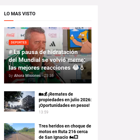
LO MAS VISTO
DEPORTES
# La pausa de hidratación
del Mundial se volvió meme:
las mejores reacciones 😂💧
by
Ahora Misiones
-
23:36
🏡💰 ¡Remates de
propiedades en julio 2026:
¡Oportunidades en pesos!
13:59
Tres heridos en choque de
motos en Ruta 216 cerca
de San Ignacio 🏍️💥