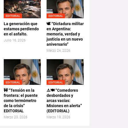
EDITORIAL
EDITORIAL
La generación que
🕊️ “Dictadura militar
estamos perdiendo
en Argentina:
en el asfalto.
memoria, verdad y
justicia en un nuevo
Julio 16, 2026
aniversario”
Marzo 24, 2026
EDITORIAL
EDITORIAL
🚧 “Tensión en la
⚠️🍽️ “Comedores
frontera: el puente
desbordados y
como termómetro
arcas vacías:
de la crisis”
Misiones en alerta”
EDITORIAL
(EDITORIAL)
Marzo 23, 2026
Marzo 19, 2026