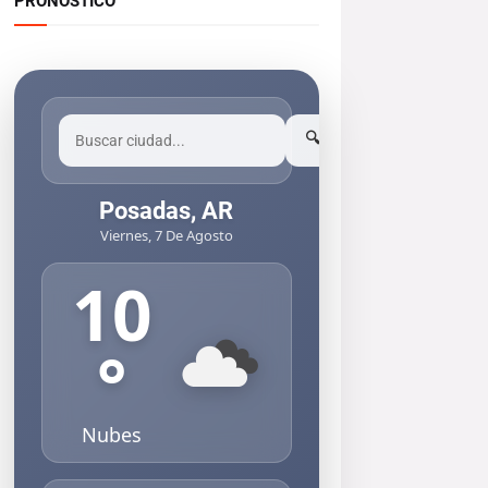
PRONOSTICO
🔍
Posadas, AR
Viernes, 7 De Agosto
10
°
Nubes