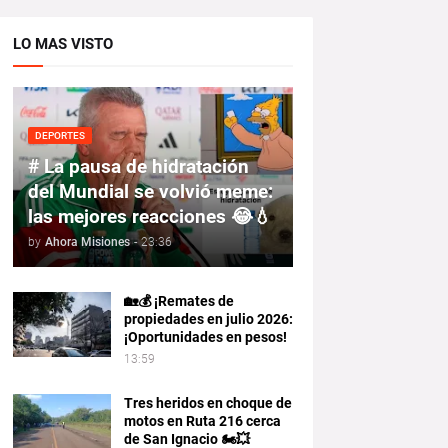
LO MAS VISTO
DEPORTES
# La pausa de hidratación
del Mundial se volvió meme:
las mejores reacciones 😂💧
by
Ahora Misiones
-
23:36
🏡💰 ¡Remates de
propiedades en julio 2026:
¡Oportunidades en pesos!
13:59
Tres heridos en choque de
motos en Ruta 216 cerca
de San Ignacio 🏍️💥