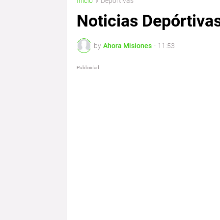
Inicio
Deportivas
Noticias Depórtiva
by
Ahora Misiones
-
11:53
Publicidad