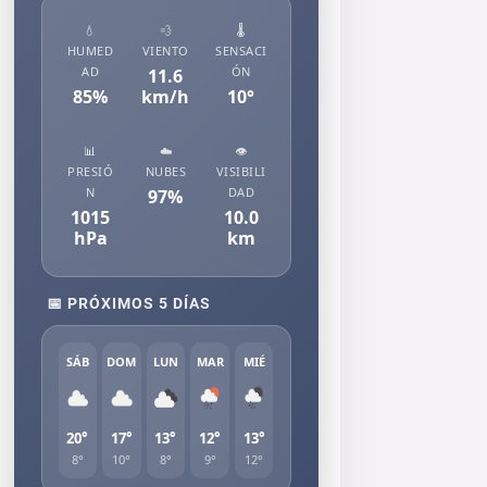
💧
💨
🌡️
HUMED
VIENTO
SENSACI
AD
ÓN
11.6
85
%
km/h
10
°
📊
☁️
👁️
PRESIÓ
NUBES
VISIBILI
N
DAD
97
%
1015
10.0
hPa
km
📅 PRÓXIMOS 5 DÍAS
SÁB
DOM
LUN
MAR
MIÉ
20°
17°
13°
12°
13°
8°
10°
8°
9°
12°