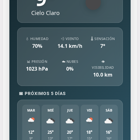
Cielo Claro
💧 HUMEDAD
💨 VIENTO
🌡️ SENSACIÓN
70
%
14.1
km/h
7
°
📊 PRESIÓN
☁️ NUBES
👁️
VISIBILIDAD
1023
hPa
0
%
10.0
km
📅 PRÓXIMOS 5 DÍAS
MAR
MIÉ
JUE
VIE
SÁB
12°
25°
20°
18°
16°
9°
13°
17°
15°
16°